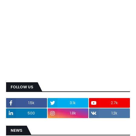
FOLLOW US
1.5k
3.1k
2.7k
500
1.8k
1.2k
NEWS