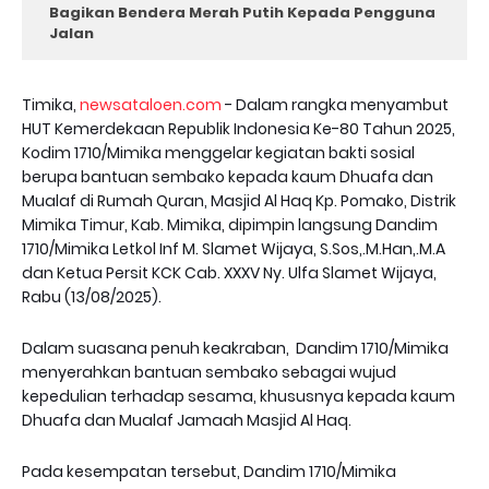
Bagikan Bendera Merah Putih Kepada Pengguna
Jalan ‎
Timika,
newsataloen.com
- Dalam rangka menyambut
HUT Kemerdekaan Republik Indonesia Ke-80 Tahun 2025,
Kodim 1710/Mimika menggelar kegiatan bakti sosial
berupa bantuan sembako kepada kaum Dhuafa dan
Mualaf di Rumah Quran, Masjid Al Haq Kp. Pomako, Distrik
Mimika Timur, Kab. Mimika, dipimpin langsung Dandim
1710/Mimika Letkol Inf M. Slamet Wijaya, S.Sos,.M.Han,.M.A
dan Ketua Persit KCK Cab. XXXV Ny. Ulfa Slamet Wijaya,
Rabu (13/08/2025).
Dalam suasana penuh keakraban, Dandim 1710/Mimika
menyerahkan bantuan sembako sebagai wujud
kepedulian terhadap sesama, khususnya kepada kaum
Dhuafa dan Mualaf Jamaah Masjid Al Haq.
Pada kesempatan tersebut, Dandim 1710/Mimika