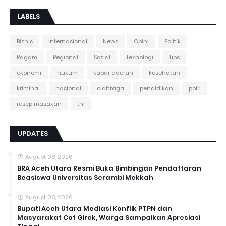
LABELS
Bisnis
Internasional
News
Opini
Politik
Ragam
Regional
Sosial
Teknologi
Tips
ekonomi
hukum
kabar daerah
kesehatan
kriminal
nasional
olahraga
pendidikan
polri
resep masakan
tni
UPDATES
August 08, 2026
BRA Aceh Utara Resmi Buka Bimbingan Pendaftaran
Beasiswa Universitas Serambi Mekkah
August 08, 2026
Bupati Aceh Utara Mediasi Konflik PTPN dan
Masyarakat Cot Girek, Warga Sampaikan Apresiasi