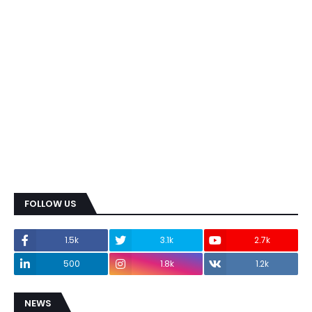
FOLLOW US
1.5k
3.1k
2.7k
500
1.8k
1.2k
NEWS