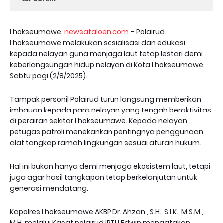
Lhokseumawe,
newsataloen.com
– Polairud
Lhokseumawe melakukan sosialisasi dan edukasi
kepada nelayan guna menjaga laut tetap lestari demi
keberlangsungan hidup nelayan di Kota Lhokseumawe,
Sabtu pagi (2/8/2025).
Tampak personil Polairud turun langsung memberikan
imbauan kepada para nelayan yang tengah beraktivitas
di perairan sekitar Lhokseumawe. Kepada nelayan,
petugas patroli menekankan pentingnya penggunaan
alat tangkap ramah lingkungan sesuai aturan hukum.
Hal ini bukan hanya demi menjaga ekosistem laut, tetapi
juga agar hasil tangkapan tetap berkelanjutan untuk
generasi mendatang.
Kapolres Lhokseumawe AKBP Dr. Ahzan., S.H., S.I.K., M.S.M.,
M.H, melalui Kasat polairud IPTU Edwin mengatakan