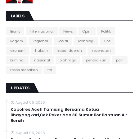
LABELS
Bisnis
Internasional
News
Opini
Politik
Ragam
Regional
Sosial
Teknologi
Tips
ekonomi
hukum
kabar daerah
kesehatan
kriminal
nasional
olahraga
pendidikan
polri
resep masakan
tni
UPDATES
August 06, 2026
Kapolres Aceh Tamiang Bersama Ketua
Bhayangkari,Cek Pekerjaan 30 Sumur Bor Bantuan Air
Bersih
August 06, 2026