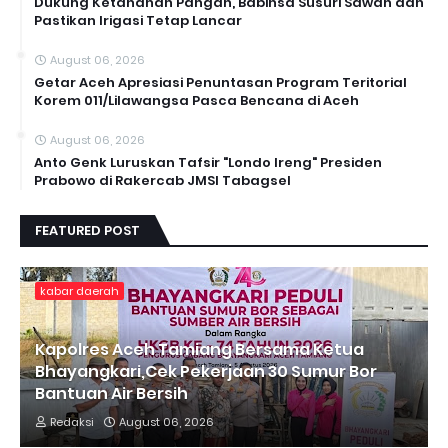
Dukung Ketahanan Pangan, Babinsa Susuri Sawah dan
Pastikan Irigasi Tetap Lancar
August 06, 2026
Getar Aceh Apresiasi Penuntasan Program Teritorial
Korem 011/Lilawangsa Pasca Bencana di Aceh ‎
August 06, 2026
Anto Genk Luruskan Tafsir "Londo Ireng" Presiden
Prabowo di Rakercab JMSI Tabagsel
FEATURED POST
kabar daerah
Kapolres Aceh Tamiang Bersama Ketua
Bhayangkari,Cek Pekerjaan 30 Sumur Bor
Bantuan Air Bersih
Redaksi
August 06, 2026