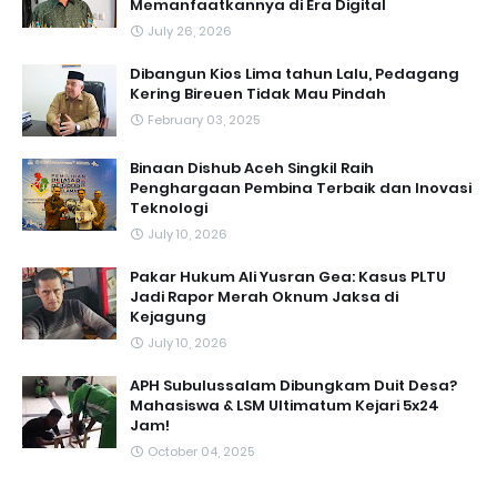
Memanfaatkannya di Era Digital
July 26, 2026
Dibangun Kios Lima tahun Lalu, Pedagang
Kering Bireuen Tidak Mau Pindah
February 03, 2025
Binaan Dishub Aceh Singkil Raih
Penghargaan Pembina Terbaik dan Inovasi
Teknologi
July 10, 2026
Pakar Hukum Ali Yusran Gea: Kasus PLTU
Jadi Rapor Merah Oknum Jaksa di
Kejagung
July 10, 2026
APH Subulussalam Dibungkam Duit Desa?
Mahasiswa & LSM Ultimatum Kejari 5x24
Jam!
October 04, 2025