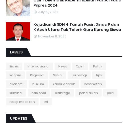
Opini: Dilematik Kepemimpinan Parpol Pada
Pilpres 2024
July 15, 2023
Kejadian di SDN 4 Tanah Pasir, Dinas P dan
K Aceh Utara Tak Tolerir Guru Kurung Siswa
November 11, 2023
LABELS
Bisnis
Internasional
News
Opini
Politik
Ragam
Regional
Sosial
Teknologi
Tips
ekonomi
hukum
kabar daerah
kesehatan
kriminal
nasional
olahraga
pendidikan
polri
resep masakan
tni
UPDATES