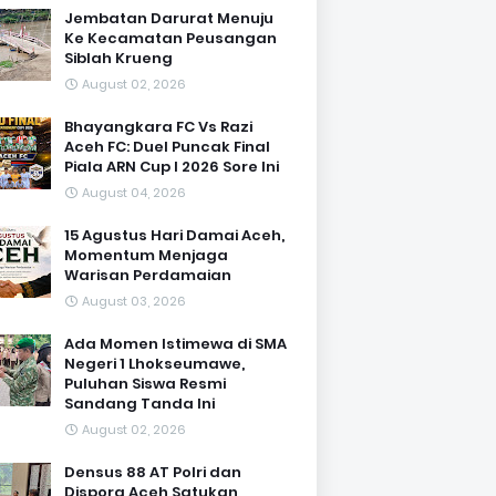
Jembatan Darurat Menuju
Ke Kecamatan Peusangan
Siblah Krueng
August 02, 2026
Bhayangkara FC Vs Razi
Aceh FC: Duel Puncak Final
Piala ARN Cup I 2026 Sore Ini
August 04, 2026
15 Agustus Hari Damai Aceh,
Momentum Menjaga
Warisan Perdamaian
August 03, 2026
Ada Momen Istimewa di SMA
Negeri 1 Lhokseumawe,
Puluhan Siswa Resmi
Sandang Tanda Ini
August 02, 2026
Densus 88 AT Polri dan
Dispora Aceh Satukan