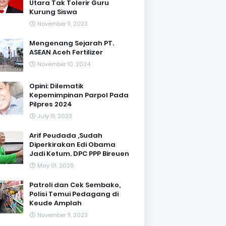
Utara Tak Tolerir Guru
Kurung Siswa
November 11, 2023
Mengenang Sejarah PT.
ASEAN Aceh Fertilizer
November 10, 2024
Opini: Dilematik
Kepemimpinan Parpol Pada
Pilpres 2024
July 15, 2023
Arif Peudada ,Sudah
Diperkirakan Edi Obama
Jadi Ketum. DPC PPP Bireuen
May 01, 2026
Patroli dan Cek Sembako,
Polisi Temui Pedagang di
Keude Amplah
November 11, 2023