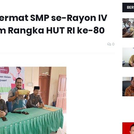
BER
ermat SMP se-Rayon IV
m Rangka HUT RI ke-80
0