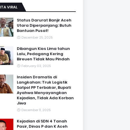
ITA VIRAL
Status Darurat Banjir Aceh
Utara Diperpanjang: Butuh
Bantuan Pusat!
December 25, 2025
Dibangun Kios Lima tahun
Lalu, Pedagang Kering
Bireuen Tidak Mau Pindah
February 03, 2025
Insiden Dramatis di
Langkahan: Truk Logistik
Satpol PP Terbakar, Bupati
Ayahwa Menyayangkan
Kejadian, Tidak Ada Korban
Jiwa
December 11, 2025
Kejadian di SDN 4 Tanah
Pasir, Dinas P dan K Aceh