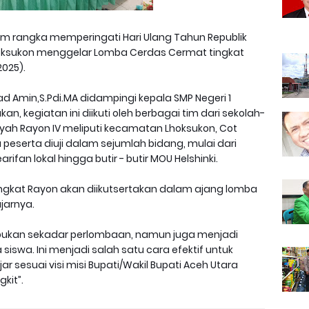
m rangka memperingati Hari Ulang Tahun Republik
 Lhoksukon menggelar Lomba Cerdas Cermat tingkat
2025).
 Amin,S.Pdi.MA didampingi kepala SMP Negeri 1
n, kegiatan ini diikuti oleh berbagai tim dari sekolah-
ayah Rayon IV meliputi kecamatan Lhoksukon, Cot
a peserta diuji dalam sejumlah bidang, mulai dari
fan lokal hingga butir - butir MOU Helshinki.
gkat Rayon akan diikutsertakan dalam ajang lomba
jarnya.
 bukan sekadar perlombaan, namun juga menjadi
iswa. Ini menjadi salah satu cara efektif untuk
sesuai visi misi Bupati/Wakil Bupati Aceh Utara
kit”.