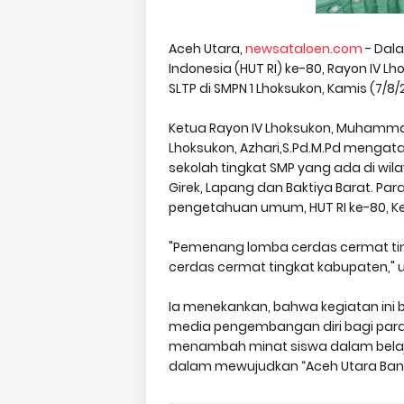
Aceh Utara,
newsataloen.com
- Dala
Indonesia (HUT RI) ke-80, Rayon IV
SLTP di SMPN 1 Lhoksukon, Kamis (7/8/
Ketua Rayon IV Lhoksukon, Muhammad
Lhoksukon, Azhari,S.Pd.M.Pd mengataka
sekolah tingkat SMP yang ada di wil
Girek, Lapang dan Baktiya Barat. Par
pengetahuan umum, HUT RI ke-80, Keari
"Pemenang lomba cerdas cermat tin
cerdas cermat tingkat kabupaten," u
Ia menekankan, bahwa kegiatan ini
media pengembangan diri bagi para s
menambah minat siswa dalam belajar 
dalam mewujudkan “Aceh Utara Bang