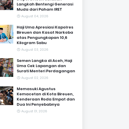
Langkah Bentengi Generasi
Muda dari Paham IRET
August 04, 2026
Haji Uma Apresiasi Kapolres
Bireuen dan Kasat Narkoba
atas Pengungkapan 10,6
Kilogram Sabu
August 03, 2026
Semen Langka di Aceh, Haji
Uma Cek Lapangan dan
Surati Menteri Perdagangan
August 02, 2026
Memasuki Agustus
Kemacetan di Kota Bireuen,
Kenderaan Roda Empat dan
Dua Ini Penyebabnya
August 01, 2026