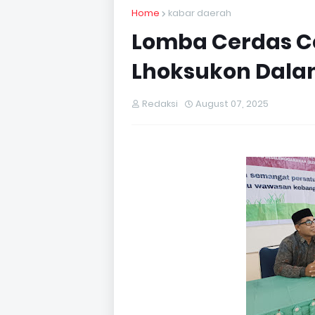
Home
kabar daerah
Lomba Cerdas C
Lhoksukon Dala
Redaksi
August 07, 2025