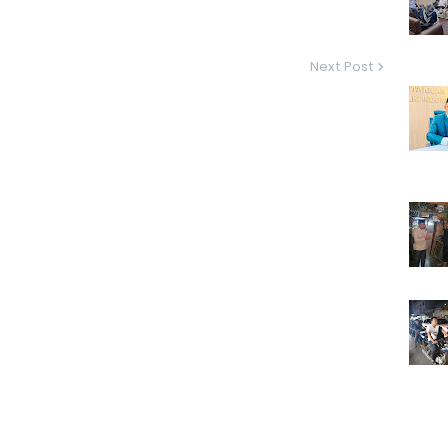
Next Post