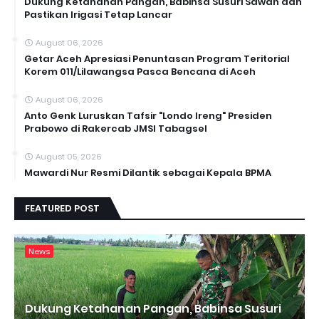
Dukung Ketahanan Pangan, Babinsa Susuri Sawah dan
Pastikan Irigasi Tetap Lancar
August 06, 2026
Getar Aceh Apresiasi Penuntasan Program Teritorial
Korem 011/Lilawangsa Pasca Bencana di Aceh ‎
August 06, 2026
Anto Genk Luruskan Tafsir "Londo Ireng" Presiden
Prabowo di Rakercab JMSI Tabagsel
August 05, 2026
Mawardi Nur Resmi Dilantik sebagai Kepala BPMA
FEATURED POST
News
Dukung Ketahanan Pangan, Babinsa Susuri