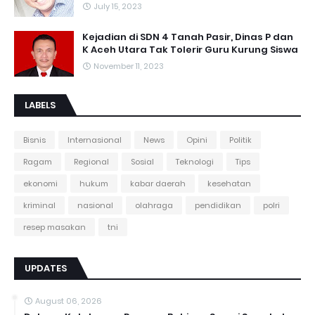
July 15, 2023
Kejadian di SDN 4 Tanah Pasir, Dinas P dan
K Aceh Utara Tak Tolerir Guru Kurung Siswa
November 11, 2023
LABELS
Bisnis
Internasional
News
Opini
Politik
Ragam
Regional
Sosial
Teknologi
Tips
ekonomi
hukum
kabar daerah
kesehatan
kriminal
nasional
olahraga
pendidikan
polri
resep masakan
tni
UPDATES
August 06, 2026