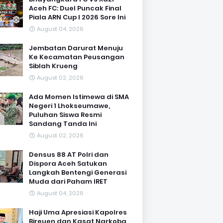
Aceh FC: Duel Puncak Final
Piala ARN Cup I 2026 Sore Ini
August 04, 2026
Jembatan Darurat Menuju
Ke Kecamatan Peusangan
Siblah Krueng
August 02, 2026
Ada Momen Istimewa di SMA
Negeri 1 Lhokseumawe,
Puluhan Siswa Resmi
Sandang Tanda Ini
August 02, 2026
Densus 88 AT Polri dan
Dispora Aceh Satukan
Langkah Bentengi Generasi
Muda dari Paham IRET
August 04, 2026
Haji Uma Apresiasi Kapolres
Bireuen dan Kasat Narkoba