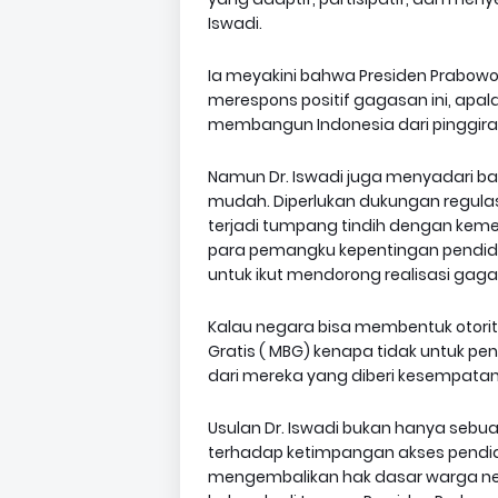
Iswadi.
Ia meyakini bahwa Presiden Prabowo 
merespons positif gagasan ini, apala
membangun Indonesia dari pinggira
Namun Dr. Iswadi juga menyadari b
mudah. Diperlukan dukungan regulasi,
terjadi tumpang tindih dengan kemen
para pemangku kepentingan pendidik
untuk ikut mendorong realisasi gagasa
Kalau negara bisa membentuk otori
Gratis ( MBG) kenapa tidak untuk pe
dari mereka yang diberi kesempata
Usulan Dr. Iswadi bukan hanya sebua
terhadap ketimpangan akses pendidikan
mengembalikan hak dasar warga nega