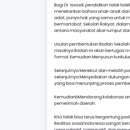
Bagi Dr. Iswadi, pendidikan tidak bol
menekankan bahwa anak-anak dari k
adat, punya hak yang sama untuk 
bermartabat. Sekolah Rakyat, dal
antara masyarakat akar rumput dan
Usulan pembentukan Badan Sekolah 
misalnya Badan ini akan bertugas 
formal. Kemudian Menyusun kurikulum 
Selanjutnya Merekrut dan melatih p
selanjutnya Menyediakan dukungan an
yang bisa menunjang proses pembela
KemudianbMendorong kolaborasi an
pemerintah daerah.
Kita tidak bisa terus bergantung p
Realitas sosial Indonesia sangat be
yang adaptif, partisipatif, dan me