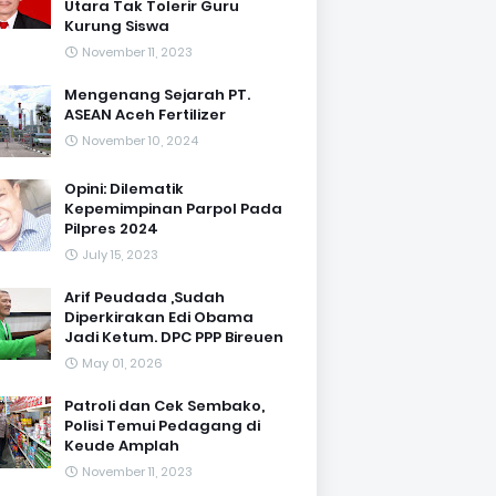
Utara Tak Tolerir Guru
Kurung Siswa
November 11, 2023
Mengenang Sejarah PT.
ASEAN Aceh Fertilizer
November 10, 2024
Opini: Dilematik
Kepemimpinan Parpol Pada
Pilpres 2024
July 15, 2023
Arif Peudada ,Sudah
Diperkirakan Edi Obama
Jadi Ketum. DPC PPP Bireuen
May 01, 2026
Patroli dan Cek Sembako,
Polisi Temui Pedagang di
Keude Amplah
November 11, 2023