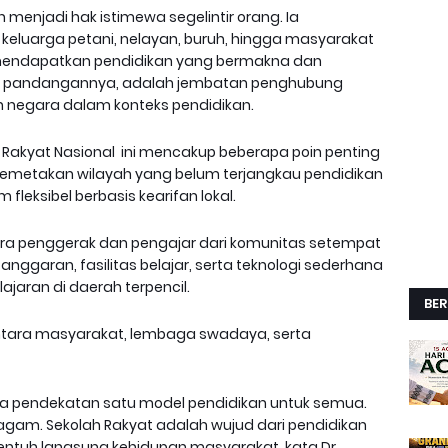
eh menjadi hak istimewa segelintir orang. Ia
eluarga petani, nelayan, buruh, hingga masyarakat
mendapatkan pendidikan yang bermakna dan
am pandangannya, adalah jembatan penghubung
 negara dalam konteks pendidikan.
Rakyat Nasional ini mencakup beberapa poin penting
memetakan wilayah yang belum terjangkau pendidikan
fleksibel berbasis kearifan lokal.
ara penggerak dan pengajar dari komunitas setempat
ggaran, fasilitas belajar, serta teknologi sederhana
jaran di daerah terpencil.
BER
tara masyarakat, lembaga swadaya, serta
ada pendekatan satu model pendidikan untuk semua.
ragam. Sekolah Rakyat adalah wujud dari pendidikan
nyentuh langsung kehidupan masyarakat kata Dr.