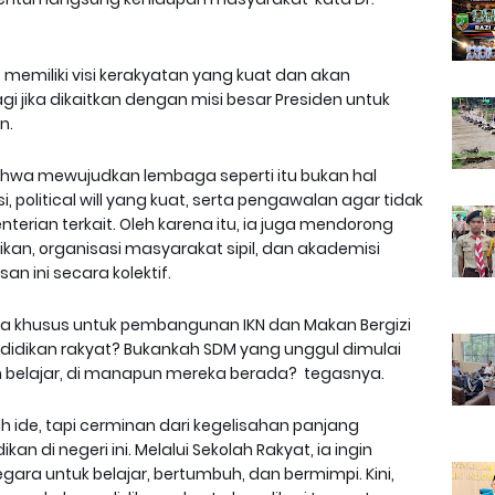
memiliki visi kerakyatan yang kuat dan akan
gi jika dikaitkan dengan misi besar Presiden untuk
n.
ahwa mewujudkan lembaga seperti itu bukan hal
 political will yang kuat, serta pengawalan agar tidak
terian terkait. Oleh karena itu, ia juga mendorong
an, organisasi masyarakat sipil, dan akademisi
n ini secara kolektif.
ta khusus untuk pembangunan IKN dan Makan Bergizi
ndidikan rakyat? Bukankah SDM yang unggul dimulai
n belajar, di manapun mereka berada? tegasnya.
h ide, tapi cerminan dari kegelisahan panjang
 di negeri ini. Melalui Sekolah Rakyat, ia ingin
ra untuk belajar, bertumbuh, dan bermimpi. Kini,