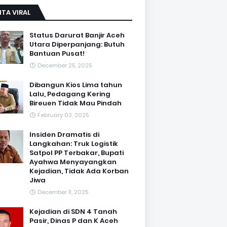
ITA VIRAL
Status Darurat Banjir Aceh
Utara Diperpanjang: Butuh
Bantuan Pusat!
December 25, 2025
Dibangun Kios Lima tahun
Lalu, Pedagang Kering
Bireuen Tidak Mau Pindah
February 03, 2025
Insiden Dramatis di
Langkahan: Truk Logistik
Satpol PP Terbakar, Bupati
Ayahwa Menyayangkan
Kejadian, Tidak Ada Korban
Jiwa
December 11, 2025
Kejadian di SDN 4 Tanah
Pasir, Dinas P dan K Aceh