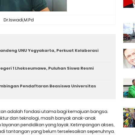
Dr.Iswadi,M.Pd
andeng UNU Yogyakarta, Perkuat Kolaborasi
egeri 1 Lhokseumawe, Puluhan Siswa Resmi
imbingan Pendaftaran Beasiswa Universitas
ikan adalah fondasi utama bagi kemajuan bangsa.
ktur dan teknologi, masih banyak anak-anak
h layanan pendidikan yang layak. Ketimpangan akses,
jadi tantangan yang belum terselesaikan sepenuhnya.