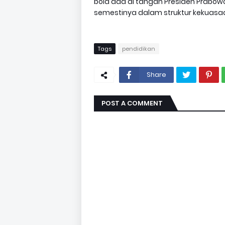
bola ada di tangan Presiden Prabow
semestinya dalam struktur kekuasaan 
Tags
pendidikan
Share
POST A COMMENT