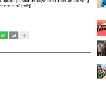
o: apakah pendidikan rakyat akan diberi tempat yang
nasional? (rel/rj).