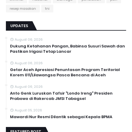
resep masakan
tni
UPDATES
August 06, 2026
Dukung Ketahanan Pangan, Babinsa Susuri Sawah dan
Pastikan Irigasi Tetap Lancar
August 06, 2026
Getar Aceh Apresiasi Penuntasan Program Teritorial
Korem 011/Lilawangsa Pasca Bencana di Aceh ‎
August 06, 2026
Anto Genk Luruskan Tafsir "Londo Ireng" Presiden
Prabowo di Rakercab JMSI Tabagsel
August 05, 2026
Mawardi Nur Resmi Dilantik sebagai Kepala BPMA
FEATURED POST