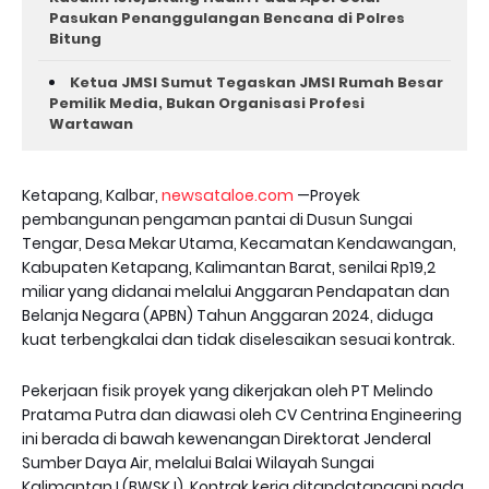
Pasukan Penanggulangan Bencana di Polres
Bitung
Ketua JMSI Sumut Tegaskan JMSI Rumah Besar
Pemilik Media, Bukan Organisasi Profesi
Wartawan
Ketapang, Kalbar,
newsataloe.com
—Proyek
pembangunan pengaman pantai di Dusun Sungai
Tengar, Desa Mekar Utama, Kecamatan Kendawangan,
Kabupaten Ketapang, Kalimantan Barat, senilai Rp19,2
miliar yang didanai melalui Anggaran Pendapatan dan
Belanja Negara (APBN) Tahun Anggaran 2024, diduga
kuat terbengkalai dan tidak diselesaikan sesuai kontrak.
Pekerjaan fisik proyek yang dikerjakan oleh PT Melindo
Pratama Putra dan diawasi oleh CV Centrina Engineering
ini berada di bawah kewenangan Direktorat Jenderal
Sumber Daya Air, melalui Balai Wilayah Sungai
Kalimantan I (BWSK I). Kontrak kerja ditandatangani pada