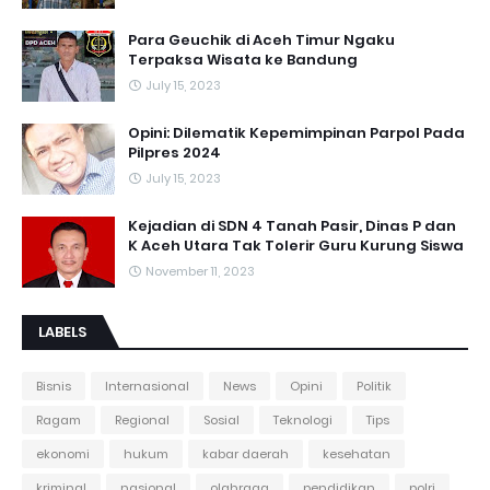
Para Geuchik di Aceh Timur Ngaku
Terpaksa Wisata ke Bandung
July 15, 2023
Opini: Dilematik Kepemimpinan Parpol Pada
Pilpres 2024
July 15, 2023
Kejadian di SDN 4 Tanah Pasir, Dinas P dan
K Aceh Utara Tak Tolerir Guru Kurung Siswa
November 11, 2023
LABELS
Bisnis
Internasional
News
Opini
Politik
Ragam
Regional
Sosial
Teknologi
Tips
ekonomi
hukum
kabar daerah
kesehatan
kriminal
nasional
olahraga
pendidikan
polri