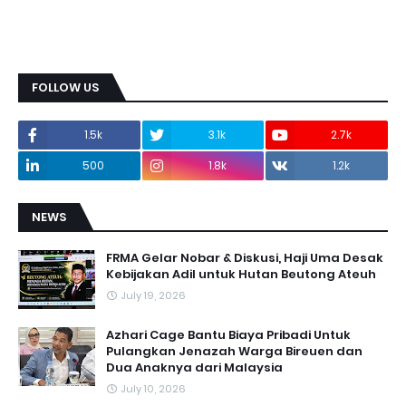
FOLLOW US
1.5k
3.1k
2.7k
500
1.8k
1.2k
NEWS
FRMA Gelar Nobar & Diskusi, Haji Uma Desak
Kebijakan Adil untuk Hutan Beutong Ateuh
July 19, 2026
Azhari Cage Bantu Biaya Pribadi Untuk
Pulangkan Jenazah Warga Bireuen dan
Dua Anaknya dari Malaysia
July 10, 2026