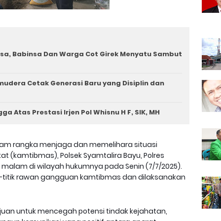
a, Babinsa Dan Warga Cot Girek Menyatu Sambut
mudera Cetak Generasi Baru yang Disiplin dan
a Atas Prestasi Irjen Pol Whisnu H F, SIK, MH
am rangka menjaga dan memelihara situasi
 (kamtibmas), Polsek Syamtalira Bayu, Polres
malam di wilayah hukumnya pada Senin (7/7/2025).
tik-titik rawan gangguan kamtibmas dan dilaksanakan
tujuan untuk mencegah potensi tindak kejahatan,