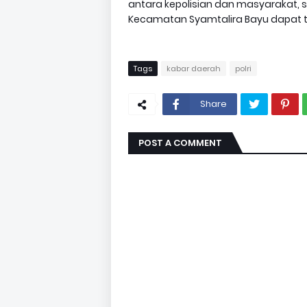
antara kepolisian dan masyarakat,
Kecamatan Syamtalira Bayu dapat te
Tags
kabar daerah
polri
Share
POST A COMMENT