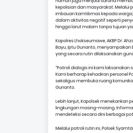
namun juga menjadi sarana memban
kepolisian dan masyarakat. Melalui
imbauan kamtibmas kepada warga, k
dalam aktivitas negatif seperti pen
hingga larut malam tanpa tujuan yan
Kapolres Lhokseumawe, AKBP Dr. Ahzan, 
Bayu, Iptu Gunanto, menyampaikan 
yang secara rutin dilaksanakan guna
“Patroli dialogis ini kami laksanaka
Kami berharap kehadiran personel 
sekaligus membuka ruang komunikasi 
Gunanto.
Lebih lanjut, Kapolsek menekankan
lingkungan masing-masing. Informa
mendeteksi secara dini berbagai p
Melalui patroli rutin ini, Polsek Syam