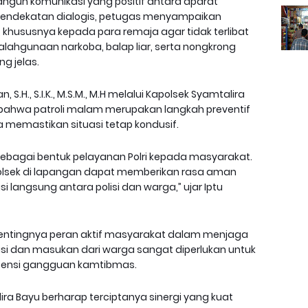
gun komunikasi yang positif antara aparat
 pendekatan dialogis, petugas menyampaikan
hususnya kepada para remaja agar tidak terlibat
yalahgunaan narkoba, balap liar, serta nongkrong
g jelas.
S.H., S.I.K., M.S.M., M.H melalui Kapolsek Syamtalira
bahwa patroli malam merupakan langkah preventif
 memastikan situasi tetap kondusif.
n sebagai bentuk pelayanan Polri kepada masyarakat.
Polsek di lapangan dapat memberikan rasa aman
langsung antara polisi dan warga,” ujar Iptu
 pentingnya peran aktif masyarakat dalam menjaga
si dan masukan dari warga sangat diperlukan untuk
otensi gangguan kamtibmas.
talira Bayu berharap terciptanya sinergi yang kuat