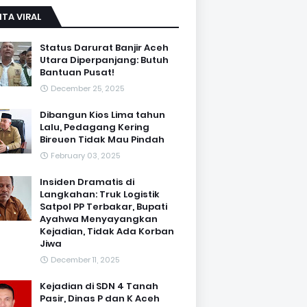
ITA VIRAL
Status Darurat Banjir Aceh
Utara Diperpanjang: Butuh
Bantuan Pusat!
December 25, 2025
Dibangun Kios Lima tahun
Lalu, Pedagang Kering
Bireuen Tidak Mau Pindah
February 03, 2025
Insiden Dramatis di
Langkahan: Truk Logistik
Satpol PP Terbakar, Bupati
Ayahwa Menyayangkan
Kejadian, Tidak Ada Korban
Jiwa
December 11, 2025
Kejadian di SDN 4 Tanah
Pasir, Dinas P dan K Aceh