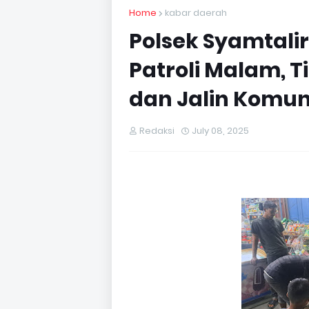
Home
kabar daerah
Polsek Syamtali
Patroli Malam,
dan Jalin Komu
Redaksi
July 08, 2025