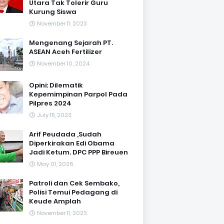
Utara Tak Tolerir Guru
Kurung Siswa
November 11, 2023
Mengenang Sejarah PT.
ASEAN Aceh Fertilizer
November 10, 2024
Opini: Dilematik
Kepemimpinan Parpol Pada
Pilpres 2024
July 15, 2023
Arif Peudada ,Sudah
Diperkirakan Edi Obama
Jadi Ketum. DPC PPP Bireuen
May 01, 2026
Patroli dan Cek Sembako,
Polisi Temui Pedagang di
Keude Amplah
November 11, 2023