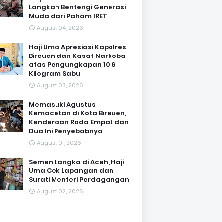
Langkah Bentengi Generasi
Muda dari Paham IRET
August 04, 2026
Haji Uma Apresiasi Kapolres
Bireuen dan Kasat Narkoba
atas Pengungkapan 10,6
Kilogram Sabu
August 03, 2026
Memasuki Agustus
Kemacetan di Kota Bireuen,
Kenderaan Roda Empat dan
Dua Ini Penyebabnya
August 01, 2026
Semen Langka di Aceh, Haji
Uma Cek Lapangan dan
Surati Menteri Perdagangan
August 02, 2026