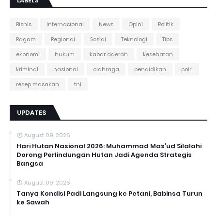
LABELS
Bisnis
Internasional
News
Opini
Politik
Ragam
Regional
Sosial
Teknologi
Tips
ekonomi
hukum
kabar daerah
kesehatan
kriminal
nasional
olahraga
pendidikan
polri
resep masakan
tni
UPDATES
August 09, 2026
Hari Hutan Nasional 2026: Muhammad Mas’ud Silalahi
Dorong Perlindungan Hutan Jadi Agenda Strategis
Bangsa
August 09, 2026
Tanya Kondisi Padi Langsung ke Petani, Babinsa Turun
ke Sawah