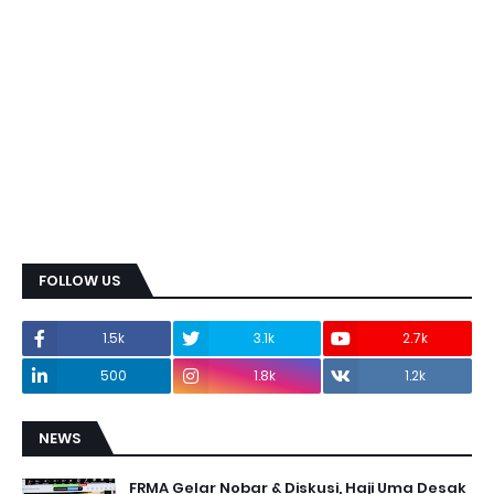
FOLLOW US
1.5k
3.1k
2.7k
500
1.8k
1.2k
NEWS
FRMA Gelar Nobar & Diskusi, Haji Uma Desak