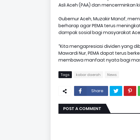
Asli Aceh (PAA) dan mencerminkan ki
Gubernur Aceh, Muzakir Manaf, memb
berharap agar PEMA terus meningkat
dampak sosial bagi masyarakat Ace
“Kita mengapresiasi dividen yang dib
Mawardi Nur, PEMA dapat terus berk
membawa manfaat nyata bagi masyar
Tags
kabar daerah
News
Share
POST A COMMENT