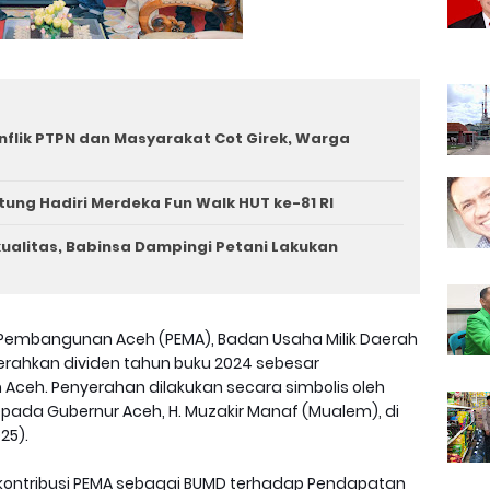
nflik PTPN dan Masyarakat Cot Girek, Warga
tung Hadiri Merdeka Fun Walk HUT ke-81 RI
rkualitas, Babinsa Dampingi Petani Lakukan
Pembangunan Aceh (PEMA), Badan Usaha Milik Daerah
erahkan dividen tahun buku 2024 sebesar
 Aceh. Penyerahan dilakukan secara simbolis oleh
epada Gubernur Aceh, H. Muzakir Manaf (Mualem), di
25).
 kontribusi PEMA sebagai BUMD terhadap Pendapatan