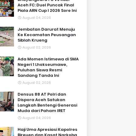
Aceh FC: Duel Puncak Final
Piala ARN Cup I 2026 Sore Ini
August 04, 2026
Jembatan Darurat Menuju
Ke Kecamatan Peusangan
Siblah Krueng
August 02, 2026
Ada Momen Istimewa di SMA
Negeri 1 Lhokseumawe,
Puluhan Siswa Resmi
Sandang Tanda Ini
August 02, 2026
Densus 88 AT Polri dan
Dispora Aceh Satukan
Langkah Bentengi Generasi
Muda dari Paham IRET
August 04, 2026
Haji Uma Apresiasi Kapolres
Bireuen dan Kasat Narkoba