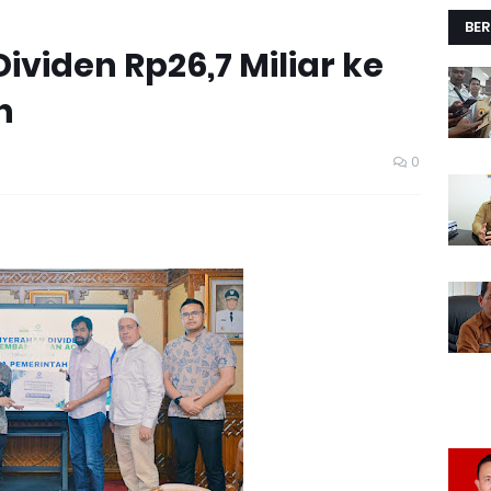
BER
viden Rp26,7 Miliar ke
h
0