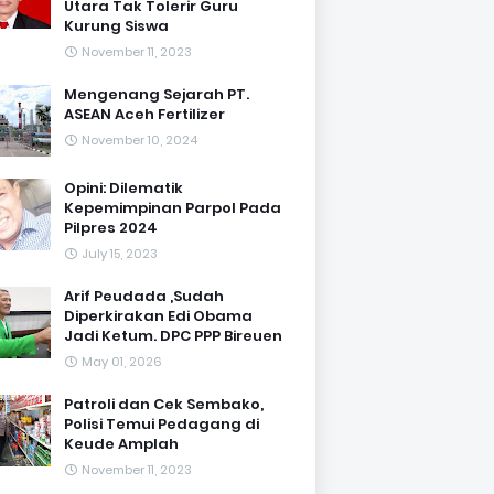
Utara Tak Tolerir Guru
Kurung Siswa
November 11, 2023
Mengenang Sejarah PT.
ASEAN Aceh Fertilizer
November 10, 2024
Opini: Dilematik
Kepemimpinan Parpol Pada
Pilpres 2024
July 15, 2023
Arif Peudada ,Sudah
Diperkirakan Edi Obama
Jadi Ketum. DPC PPP Bireuen
May 01, 2026
Patroli dan Cek Sembako,
Polisi Temui Pedagang di
Keude Amplah
November 11, 2023