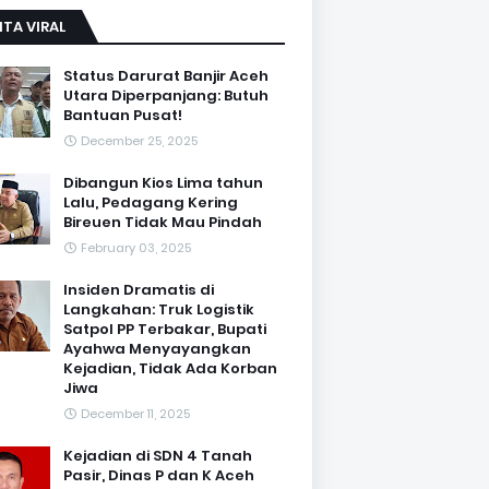
ITA VIRAL
Status Darurat Banjir Aceh
Utara Diperpanjang: Butuh
Bantuan Pusat!
December 25, 2025
Dibangun Kios Lima tahun
Lalu, Pedagang Kering
Bireuen Tidak Mau Pindah
February 03, 2025
Insiden Dramatis di
Langkahan: Truk Logistik
Satpol PP Terbakar, Bupati
Ayahwa Menyayangkan
Kejadian, Tidak Ada Korban
Jiwa
December 11, 2025
Kejadian di SDN 4 Tanah
Pasir, Dinas P dan K Aceh