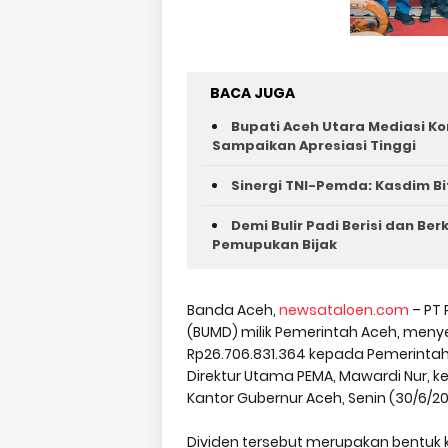
BACA JUGA
Bupati Aceh Utara Mediasi Ko
Sampaikan Apresiasi Tinggi
Sinergi TNI-Pemda: Kasdim Bi
Demi Bulir Padi Berisi dan Be
Pemupukan Bijak
Banda Aceh,
newsataloen.com
– PT 
(BUMD) milik Pemerintah Aceh, meny
Rp26.706.831.364 kepada Pemerintah
Direktur Utama PEMA, Mawardi Nur, k
Kantor Gubernur Aceh, Senin (30/6/20
Dividen tersebut merupakan bentuk