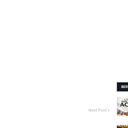
BER
Next Post