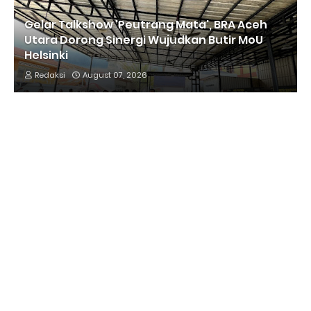
Gelar Talkshow 'Peutrang Mata', BRA Aceh
Utara Dorong Sinergi Wujudkan Butir MoU
Helsinki
Redaksi
August 07, 2026