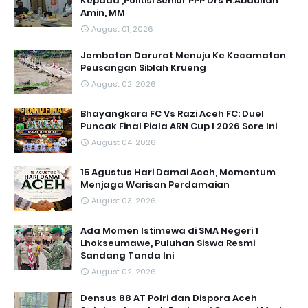
Kepada ,Politisi Senior PPP Drs H.Abdullah
Amin, MM
August 01, 2026
Jembatan Darurat Menuju Ke Kecamatan
Peusangan Siblah Krueng
August 02, 2026
Bhayangkara FC Vs Razi Aceh FC: Duel
Puncak Final Piala ARN Cup I 2026 Sore Ini
August 04, 2026
15 Agustus Hari Damai Aceh, Momentum
Menjaga Warisan Perdamaian
August 03, 2026
Ada Momen Istimewa di SMA Negeri 1
Lhokseumawe, Puluhan Siswa Resmi
Sandang Tanda Ini
August 02, 2026
Densus 88 AT Polri dan Dispora Aceh