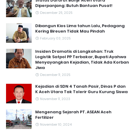
Status Darurat Banjir Aceh Utara
Diperpanjang: Butuh Bantuan Pusat!
December 25, 2025
Dibangun Kios Lima tahun Lalu, Pedagang
Kering Bireuen Tidak Mau Pindah
February 03, 2025
Insiden Dramatis di Langkahan: Truk
Logistik Satpol PP Terbakar, Bupati Ayahwa
Menyayangkan Kejadian, Tidak Ada Korban
Jiwa
December 11, 2025
Kejadian di SDN 4 Tanah Pasir, Dinas P dan
K Aceh Utara Tak Tolerir Guru Kurung Siswa
November 11, 2023
Mengenang Sejarah PT. ASEAN Aceh
Fertilizer
November 10, 2024