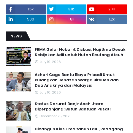
1.5k
3.1k
2.7k
500
1.8k
1.2k
NEWS
FRMA Gelar Nobar & Diskusi, Haji Uma Desak
Kebijakan Adil untuk Hutan Beutong Ateuh
July 19, 2026
Azhari Cage Bantu Biaya Pribadi Untuk
Pulangkan Jenazah Warga Bireuen dan
Dua Anaknya dari Malaysia
July 10, 2026
Status Darurat Banjir Aceh Utara
Diperpanjang: Butuh Bantuan Pusat!
December 25, 2025
Dibangun Kios Lima tahun Lalu, Pedagang