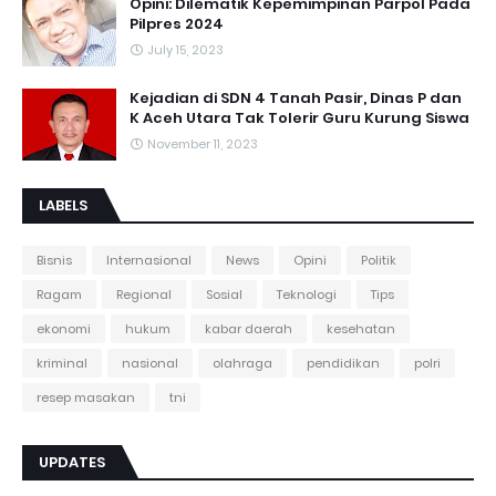
Opini: Dilematik Kepemimpinan Parpol Pada
Pilpres 2024
July 15, 2023
Kejadian di SDN 4 Tanah Pasir, Dinas P dan
K Aceh Utara Tak Tolerir Guru Kurung Siswa
November 11, 2023
LABELS
Bisnis
Internasional
News
Opini
Politik
Ragam
Regional
Sosial
Teknologi
Tips
ekonomi
hukum
kabar daerah
kesehatan
kriminal
nasional
olahraga
pendidikan
polri
resep masakan
tni
UPDATES