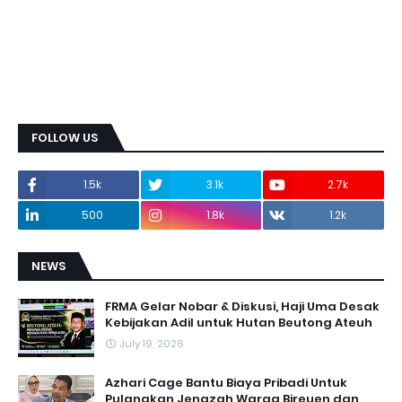
FOLLOW US
1.5k
3.1k
2.7k
500
1.8k
1.2k
NEWS
FRMA Gelar Nobar & Diskusi, Haji Uma Desak
Kebijakan Adil untuk Hutan Beutong Ateuh
July 19, 2026
Azhari Cage Bantu Biaya Pribadi Untuk
Pulangkan Jenazah Warga Bireuen dan