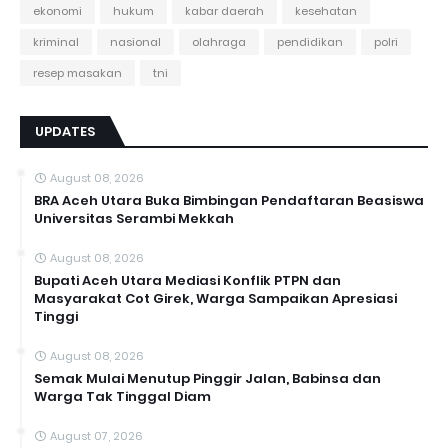
ekonomi
hukum
kabar daerah
kesehatan
kriminal
nasional
olahraga
pendidikan
polri
resep masakan
tni
UPDATES
August 08, 2026
BRA Aceh Utara Buka Bimbingan Pendaftaran Beasiswa
Universitas Serambi Mekkah
August 08, 2026
Bupati Aceh Utara Mediasi Konflik PTPN dan
Masyarakat Cot Girek, Warga Sampaikan Apresiasi
Tinggi
August 08, 2026
Semak Mulai Menutup Pinggir Jalan, Babinsa dan
Warga Tak Tinggal Diam
August 07, 2026