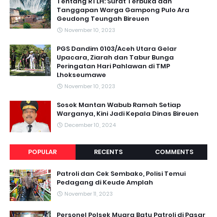
Tentang RTLH: Surat Terbuka dan
Tanggapan Warga Gampong Pulo Ara
Geudong Teungah Bireuen
November 10, 2023
PGS Dandim 0103/Aceh Utara Gelar
Upacara, Ziarah dan Tabur Bunga
Peringatan Hari Pahlawan di TMP
Lhokseumawe
November 10, 2023
Sosok Mantan Wabub Ramah Setiap
Warganya, Kini Jadi Kepala Dinas Bireuen
December 10, 2024
POPULAR
RECENTS
COMMENTS
Patroli dan Cek Sembako, Polisi Temui
Pedagang di Keude Amplah
November 11, 2023
Personel Polsek Muara Batu Patroli di Pasar