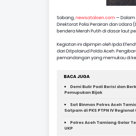
Sabang,
newsataloen.com
— Dalam 
Direktorat Polisi Perairan dan Udar
bendera Merah Putih di dasar laut p
Kegiatan ini dipimpin oleh Ipda Efe
dari Ditpolairud Polda Aceh. Pengib
pemandangan yang memukau di k
BACA JUGA
Demi Bulir Padi Berisi dan Be
Pemupukan Bijak
Sat Binmas Polres Aceh Tam
Satpam di PKS PTPN IV Regional 
Polres Aceh Tamiang Gelar Tes
UKP