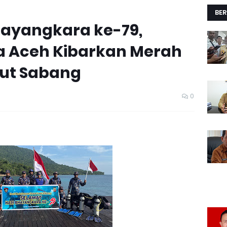
BER
Bhayangkara ke-79,
da Aceh Kibarkan Merah
aut Sabang
0