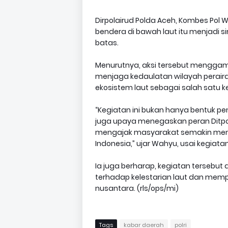
Dirpolairud Polda Aceh, Kombes Pol
bendera di bawah laut itu menjadi
batas.
Menurutnya, aksi tersebut menggamba
menjaga kedaulatan wilayah peraira
ekosistem laut sebagai salah satu 
“Kegiatan ini bukan hanya bentuk p
juga upaya menegaskan peran Ditp
mengajak masyarakat semakin menc
Indonesia,” ujar Wahyu, usai kegiatan
Ia juga berharap, kegiatan tersebut 
terhadap kelestarian laut dan mem
nusantara. (rls/ops/mi)
Tags
kabar daerah
polri