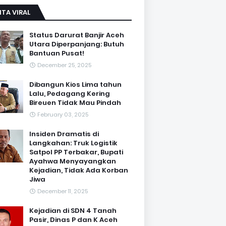
ITA VIRAL
Status Darurat Banjir Aceh
Utara Diperpanjang: Butuh
Bantuan Pusat!
December 25, 2025
Dibangun Kios Lima tahun
Lalu, Pedagang Kering
Bireuen Tidak Mau Pindah
February 03, 2025
Insiden Dramatis di
Langkahan: Truk Logistik
Satpol PP Terbakar, Bupati
Ayahwa Menyayangkan
Kejadian, Tidak Ada Korban
Jiwa
December 11, 2025
Kejadian di SDN 4 Tanah
Pasir, Dinas P dan K Aceh