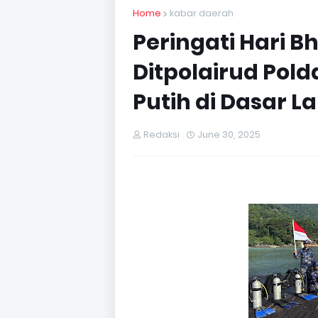
Home
kabar daerah
Peringati Hari 
Ditpolairud Pol
Putih di Dasar L
Redaksi
June 30, 2025