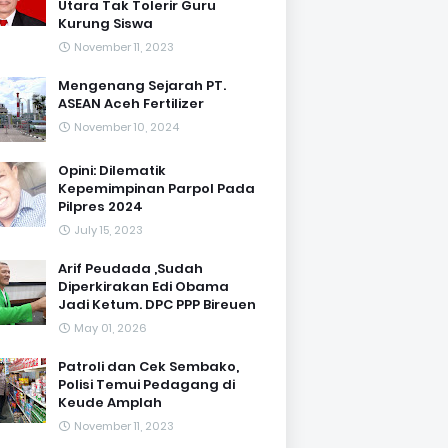
Utara Tak Tolerir Guru
Kurung Siswa
November 11, 2023
Mengenang Sejarah PT.
ASEAN Aceh Fertilizer
November 10, 2024
Opini: Dilematik
Kepemimpinan Parpol Pada
Pilpres 2024
July 15, 2023
Arif Peudada ,Sudah
Diperkirakan Edi Obama
Jadi Ketum. DPC PPP Bireuen
May 01, 2026
Patroli dan Cek Sembako,
Polisi Temui Pedagang di
Keude Amplah
November 11, 2023