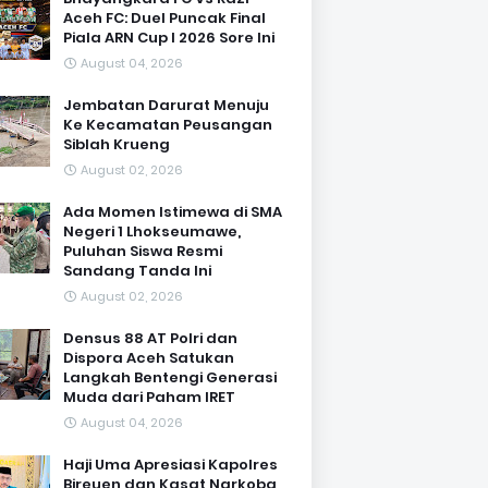
Aceh FC: Duel Puncak Final
Piala ARN Cup I 2026 Sore Ini
August 04, 2026
Jembatan Darurat Menuju
Ke Kecamatan Peusangan
Siblah Krueng
August 02, 2026
Ada Momen Istimewa di SMA
Negeri 1 Lhokseumawe,
Puluhan Siswa Resmi
Sandang Tanda Ini
August 02, 2026
Densus 88 AT Polri dan
Dispora Aceh Satukan
Langkah Bentengi Generasi
Muda dari Paham IRET
August 04, 2026
Haji Uma Apresiasi Kapolres
Bireuen dan Kasat Narkoba