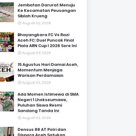
Jembatan Darurat Menuju
Ke Kecamatan Peusangan
Siblah Krueng
August 02, 2026
Bhayangkara FC Vs Razi
Aceh FC: Duel Puncak Final
Piala ARN Cup I 2026 Sore Ini
August 04, 2026
15 Agustus Hari Damai Aceh,
Momentum Menjaga
Warisan Perdamaian
August 03, 2026
Ada Momen Istimewa di SMA
Negeri 1 Lhokseumawe,
Puluhan Siswa Resmi
Sandang Tanda Ini
August 02, 2026
Densus 88 AT Polri dan
Dispora Aceh Satukan