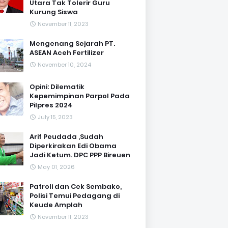
Utara Tak Tolerir Guru
Kurung Siswa
November 11, 2023
Mengenang Sejarah PT.
ASEAN Aceh Fertilizer
November 10, 2024
Opini: Dilematik
Kepemimpinan Parpol Pada
Pilpres 2024
July 15, 2023
Arif Peudada ,Sudah
Diperkirakan Edi Obama
Jadi Ketum. DPC PPP Bireuen
May 01, 2026
Patroli dan Cek Sembako,
Polisi Temui Pedagang di
Keude Amplah
November 11, 2023