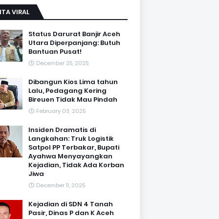
ITA VIRAL
Status Darurat Banjir Aceh
Utara Diperpanjang: Butuh
Bantuan Pusat!
December 25, 2025
Dibangun Kios Lima tahun
Lalu, Pedagang Kering
Bireuen Tidak Mau Pindah
February 03, 2025
Insiden Dramatis di
Langkahan: Truk Logistik
Satpol PP Terbakar, Bupati
Ayahwa Menyayangkan
Kejadian, Tidak Ada Korban
Jiwa
December 11, 2025
Kejadian di SDN 4 Tanah
Pasir, Dinas P dan K Aceh