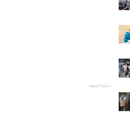
Next Post