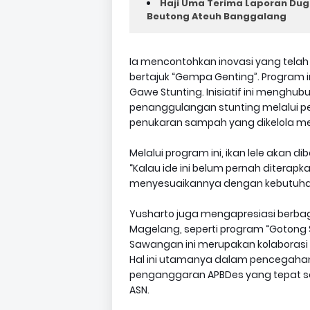
Haji Uma Terima Laporan Dug
Beutong Ateuh Banggalang
Ia mencontohkan inovasi yang telah 
bertajuk “Gempa Genting”. Program
Gawe Stunting. Inisiatif ini meng
penanggulangan stunting melalui pe
penukaran sampah yang dikelola men
Melalui program ini, ikan lele akan 
“Kalau ide ini belum pernah diterap
menyesuaikannya dengan kebutuhan 
Yusharto juga mengapresiasi berbag
Magelang, seperti program “Gotong 
Sawangan ini merupakan kolaborasi 
Hal ini utamanya dalam pencegahan
penganggaran APBDes yang tepat sa
ASN.