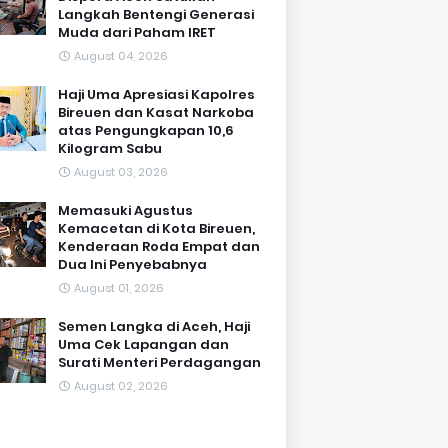
Langkah Bentengi Generasi
Muda dari Paham IRET
August 04, 2026
Haji Uma Apresiasi Kapolres
Bireuen dan Kasat Narkoba
atas Pengungkapan 10,6
Kilogram Sabu
August 03, 2026
Memasuki Agustus
Kemacetan di Kota Bireuen,
Kenderaan Roda Empat dan
Dua Ini Penyebabnya
August 01, 2026
Semen Langka di Aceh, Haji
Uma Cek Lapangan dan
Surati Menteri Perdagangan
August 02, 2026