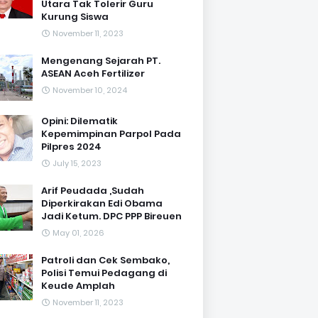
Utara Tak Tolerir Guru
Kurung Siswa
November 11, 2023
Mengenang Sejarah PT.
ASEAN Aceh Fertilizer
November 10, 2024
Opini: Dilematik
Kepemimpinan Parpol Pada
Pilpres 2024
July 15, 2023
Arif Peudada ,Sudah
Diperkirakan Edi Obama
Jadi Ketum. DPC PPP Bireuen
May 01, 2026
Patroli dan Cek Sembako,
Polisi Temui Pedagang di
Keude Amplah
November 11, 2023