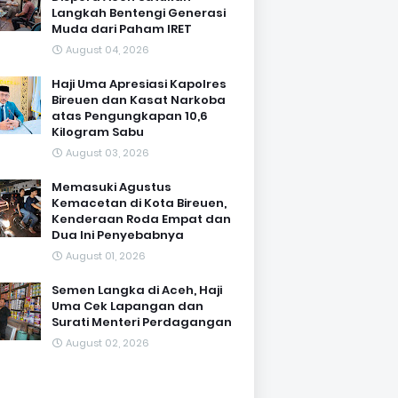
Langkah Bentengi Generasi
Muda dari Paham IRET
August 04, 2026
Haji Uma Apresiasi Kapolres
Bireuen dan Kasat Narkoba
atas Pengungkapan 10,6
Kilogram Sabu
August 03, 2026
Memasuki Agustus
Kemacetan di Kota Bireuen,
Kenderaan Roda Empat dan
Dua Ini Penyebabnya
August 01, 2026
Semen Langka di Aceh, Haji
Uma Cek Lapangan dan
Surati Menteri Perdagangan
August 02, 2026