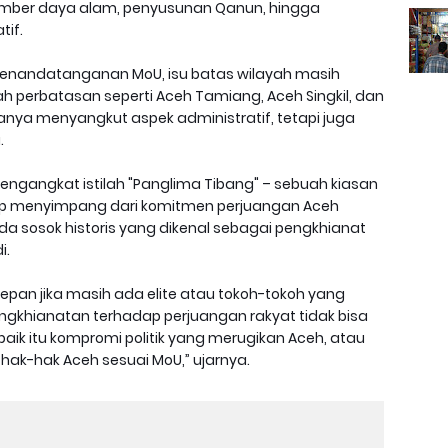
mber daya alam, penyusunan Qanun, hingga
tif.
enandatanganan MoU, isu batas wilayah masih
ah perbatasan seperti Aceh Tamiang, Aceh Singkil, dan
hanya menyangkut aspek administratif, tetapi juga
.
mengangkat istilah "Panglima Tibang" – sebuah kiasan
ap menyimpang dari komitmen perjuangan Aceh
da sosok historis yang dikenal sebagai pengkhianat
i.
pan jika masih ada elite atau tokoh-tokoh yang
engkhianatan terhadap perjuangan rakyat tidak bisa
ik itu kompromi politik yang merugikan Aceh, atau
ak-hak Aceh sesuai MoU,” ujarnya.