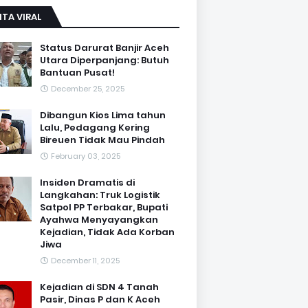
ITA VIRAL
Status Darurat Banjir Aceh
Utara Diperpanjang: Butuh
Bantuan Pusat!
December 25, 2025
Dibangun Kios Lima tahun
Lalu, Pedagang Kering
Bireuen Tidak Mau Pindah
February 03, 2025
Insiden Dramatis di
Langkahan: Truk Logistik
Satpol PP Terbakar, Bupati
Ayahwa Menyayangkan
Kejadian, Tidak Ada Korban
Jiwa
December 11, 2025
Kejadian di SDN 4 Tanah
Pasir, Dinas P dan K Aceh