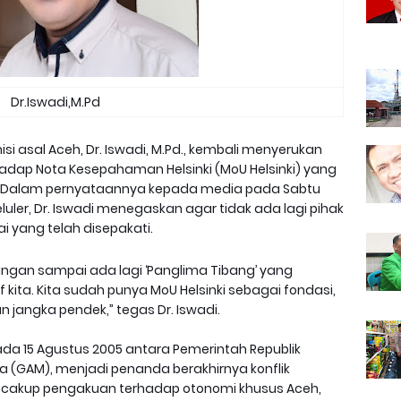
Dr.Iswadi,M.Pd
si asal Aceh, Dr. Iswadi, M.Pd., kembali menyerukan
dap Nota Kesepahaman Helsinki (MoU Helsinki) yang
 Dalam pernyataannya kepada media pada Sabtu
uler, Dr. Iswadi menegaskan agar tidak ada lagi pihak
yang telah disepakati.
angan sampai ada lagi ‘Panglima Tibang’ yang
f kita. Kita sudah punya MoU Helsinki sebagai fondasi,
 jangka pendek,” tegas Dr. Iswadi.
ada 15 Agustus 2005 antara Pemerintah Republik
 (GAM), menjadi penanda berakhirnya konflik
 mencakup pengakuan terhadap otonomi khusus Aceh,