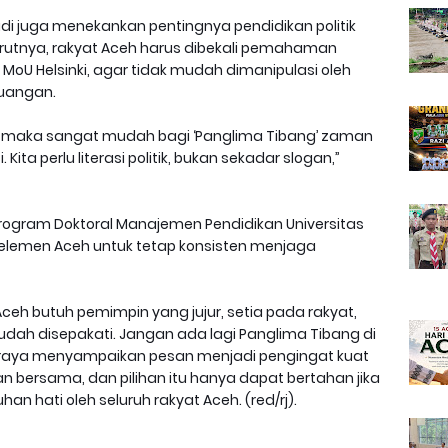
swadi juga menekankan pentingnya pendidikan politik
rutnya, rakyat Aceh harus dibekali pemahaman
U Helsinki, agar tidak mudah dimanipulasi oleh
uangan.
oU, maka sangat mudah bagi ‘Panglima Tibang’ zaman
ita perlu literasi politik, bukan sekadar slogan,”
rogram Doktoral Manajemen Pendidikan Universitas
h elemen Aceh untuk tetap konsisten menjaga
Aceh butuh pemimpin yang jujur, setia pada rakyat,
ah disepakati. Jangan ada lagi Panglima Tibang di
 seraya menyampaikan pesan menjadi pengingat kuat
 bersama, dan pilihan itu hanya dapat bertahan jika
n hati oleh seluruh rakyat Aceh. (red/rj).