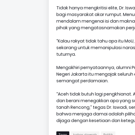
Tidak hanya mengkritisi elite, Dr. I
bagi masyarakat akar rumput. Menu
mendalam mengenai isi dan makna Mo
pihak yang mengatasnamakan perj
“Kalau rakyat tidak tahu apa itu M
sekarang untuk memanipulasi narasi. K
tuturnya.
Mengakhiri pernyataannya, alumni P
Negeri Jakarta itu mengajak seluru
semangat perdamaian.
“Aceh tidak butuh lagi pengkhianat. 
dan berani menegakkan apa yang sud
tanah Rencong,” tegas Dr. Iswadi,
bahwa menjaga damai adalah pilihan
dijaga dengan kesetiaan dan keteguha
Tags
kabar daerah
Politik