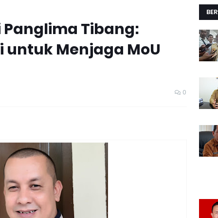
BER
 Panglima Tibang:
di untuk Menjaga MoU
0