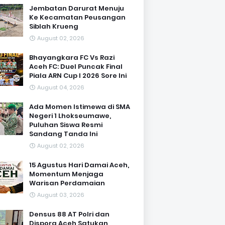
Jembatan Darurat Menuju
Ke Kecamatan Peusangan
Siblah Krueng
August 02, 2026
Bhayangkara FC Vs Razi
Aceh FC: Duel Puncak Final
Piala ARN Cup I 2026 Sore Ini
August 04, 2026
Ada Momen Istimewa di SMA
Negeri 1 Lhokseumawe,
Puluhan Siswa Resmi
Sandang Tanda Ini
August 02, 2026
15 Agustus Hari Damai Aceh,
Momentum Menjaga
Warisan Perdamaian
August 03, 2026
Densus 88 AT Polri dan
Dispora Aceh Satukan