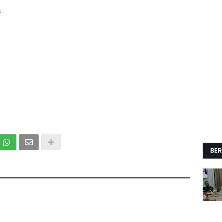
s
BER