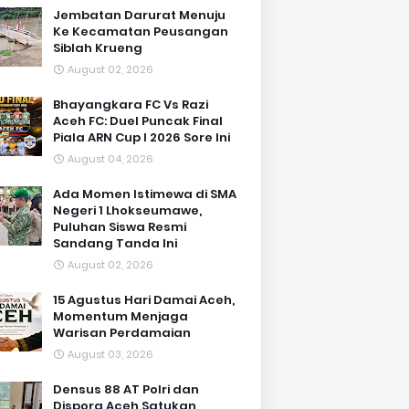
Jembatan Darurat Menuju
Ke Kecamatan Peusangan
Siblah Krueng
August 02, 2026
Bhayangkara FC Vs Razi
Aceh FC: Duel Puncak Final
Piala ARN Cup I 2026 Sore Ini
August 04, 2026
Ada Momen Istimewa di SMA
Negeri 1 Lhokseumawe,
Puluhan Siswa Resmi
Sandang Tanda Ini
August 02, 2026
15 Agustus Hari Damai Aceh,
Momentum Menjaga
Warisan Perdamaian
August 03, 2026
Densus 88 AT Polri dan
Dispora Aceh Satukan