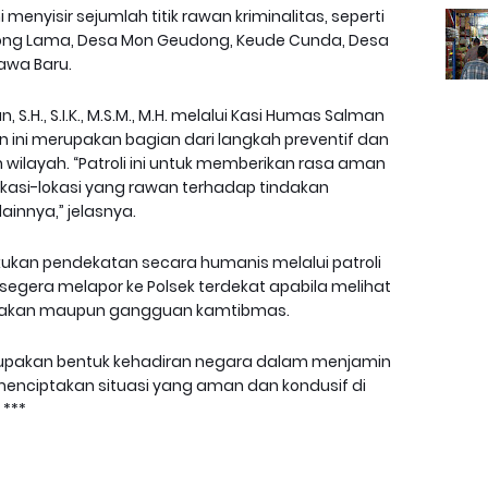
i menyisir sejumlah titik rawan kriminalitas, seperti
ong Lama, Desa Mon Geudong, Keude Cunda, Desa
Jawa Baru.
S.H., S.I.K., M.S.M., M.H. melalui Kasi Humas Salman
tan ini merupakan bagian dari langkah preventif dan
ilayah. “Patroli ini untuk memberikan rasa aman
kasi-lokasi yang rawan terhadap tindakan
innya,” jelasnya.
lakukan pendekatan secara humanis melalui patroli
segera melapor ke Polsek terdekat apabila melihat
gakan maupun gangguan kamtibmas.
erupakan bentuk kehadiran negara dalam menjamin
nciptakan situasi yang aman dan kondusif di
 ***