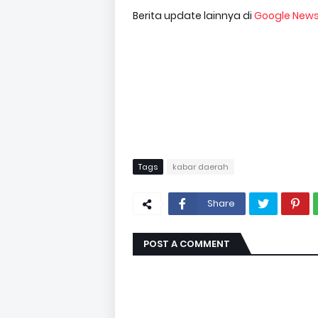
Berita update lainnya di
Google New
Tags
kabar daerah
Share
POST A COMMENT