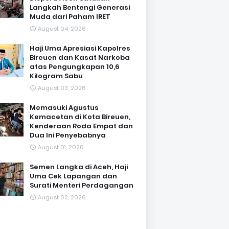
Langkah Bentengi Generasi
Muda dari Paham IRET
August 04, 2026
Haji Uma Apresiasi Kapolres
Bireuen dan Kasat Narkoba
atas Pengungkapan 10,6
Kilogram Sabu
August 03, 2026
Memasuki Agustus
Kemacetan di Kota Bireuen,
Kenderaan Roda Empat dan
Dua Ini Penyebabnya
August 01, 2026
Semen Langka di Aceh, Haji
Uma Cek Lapangan dan
Surati Menteri Perdagangan
August 02, 2026