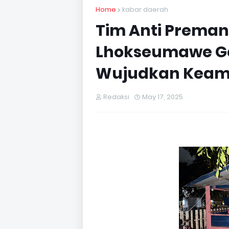
Home
kabar daerah
Tim Anti Preman
Lhokseumawe Gela
Wujudkan Keam
Redaksi
May 17, 2025