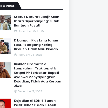
ITA VIRAL
Status Darurat Banjir Aceh
Utara Diperpanjang: Butuh
Bantuan Pusat!
December 25, 2025
Dibangun Kios Lima tahun
Lalu, Pedagang Kering
Bireuen Tidak Mau Pindah
February 03, 2025
Insiden Dramatis di
Langkahan: Truk Logistik
Satpol PP Terbakar, Bupati
Ayahwa Menyayangkan
Kejadian, Tidak Ada Korban
Jiwa
December 11, 2025
Kejadian di SDN 4 Tanah
Pasir, Dinas P dan K Aceh