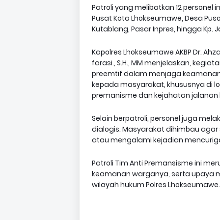
Patroli yang melibatkan 12 personel in
Pusat Kota Lhokseumawe, Desa Pus
Kutablang, Pasar Inpres, hingga Kp. 
Kapolres Lhokseumawe AKBP Dr. Ahzan, 
farasi., S.H., MM menjelaskan, kegia
preemtif dalam menjaga keamanan w
kepada masyarakat, khususnya di lo
premanisme dan kejahatan jalanan la
Selain berpatroli, personel juga me
dialogis. Masyarakat dihimbau agar 
atau mengalami kejadian mencuri
Patroli Tim Anti Premansisme ini m
keamanan warganya, serta upaya me
wilayah hukum Polres Lhokseumawe.