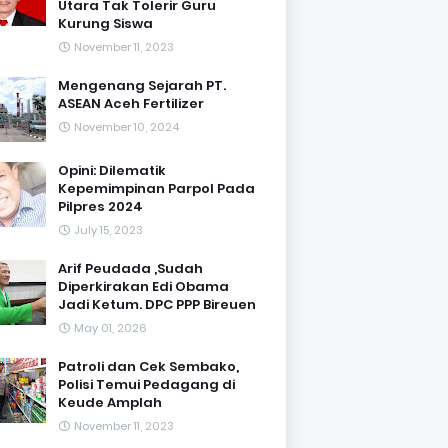
Utara Tak Tolerir Guru
Kurung Siswa
November 11, 2023
Mengenang Sejarah PT.
ASEAN Aceh Fertilizer
November 10, 2024
Opini: Dilematik
Kepemimpinan Parpol Pada
Pilpres 2024
July 15, 2023
Arif Peudada ,Sudah
Diperkirakan Edi Obama
Jadi Ketum. DPC PPP Bireuen
May 01, 2026
Patroli dan Cek Sembako,
Polisi Temui Pedagang di
Keude Amplah
November 11, 2023