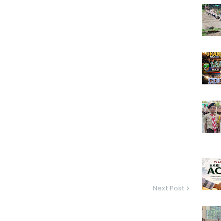
Next Post