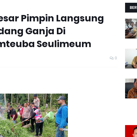
BER
esar Pimpin Langsung
ang Ganja Di
mteuba Seulimeum
0