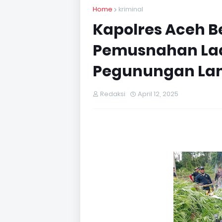
Home
kriminal
Kapolres Aceh B
Pemusnahan Lad
Pegunungan La
Redaksi
April 12, 2025