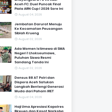
Aceh FC: Duel Puncak Final
Piala ARN Cup I 2026 Sore Ini
August 04, 2026
Jembatan Darurat Menuju
Ke Kecamatan Peusangan
Siblah Krueng
August 02, 2026
Ada Momen Istimewa di SMA
Negeri 1 Lhokseumawe,
Puluhan Siswa Resmi
Sandang Tanda Ini
August 02, 2026
Densus 88 AT Polri dan
Dispora Aceh Satukan
Langkah Bentengi Generasi
Muda dari Paham IRET
August 04, 2026
Haji Uma Apresiasi Kapolres
Bireuen dan Kasat Narkoba