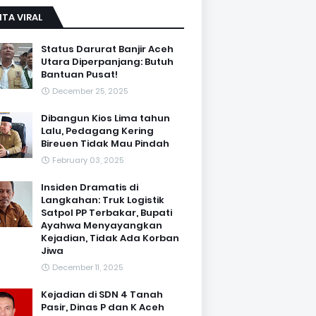
ITA VIRAL
Status Darurat Banjir Aceh
Utara Diperpanjang: Butuh
Bantuan Pusat!
December 25, 2025
Dibangun Kios Lima tahun
Lalu, Pedagang Kering
Bireuen Tidak Mau Pindah
February 03, 2025
Insiden Dramatis di
Langkahan: Truk Logistik
Satpol PP Terbakar, Bupati
Ayahwa Menyayangkan
Kejadian, Tidak Ada Korban
Jiwa
December 11, 2025
Kejadian di SDN 4 Tanah
Pasir, Dinas P dan K Aceh