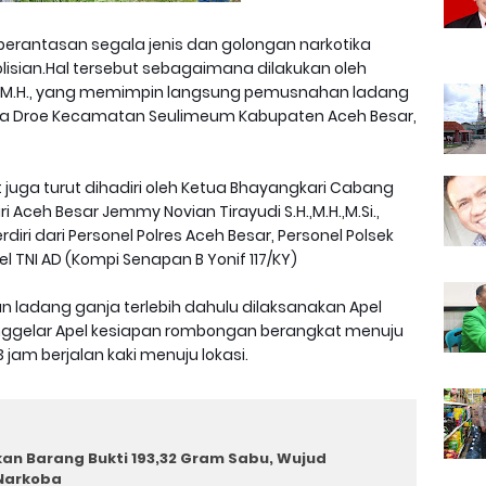
erantasan segala jenis dan golongan narkotika
olisian.Hal tersebut sebagaimana dilakukan oleh
I.K.,M.H., yang memimpin langsung pemusnahan ladang
a Droe Kecamatan Seulimeum Kabupaten Aceh Besar,
uga turut dihadiri oleh Ketua Bhayangkari Cabang
i Aceh Besar Jemmy Novian Tirayudi S.H.,M.H.,M.Si.,
diri dari Personel Polres Aceh Besar, Personel Polsek
l TNI AD (Kompi Senapan B Yonif 117/KY)
adang ganja terlebih dahulu dilaksanakan Apel
nggelar Apel kesiapan rombongan berangkat menuju
jam berjalan kaki menuju lokasi.
n Barang Bukti 193,32 Gram Sabu, Wujud
Narkoba