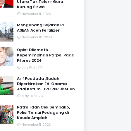
Utara Tak Tolerir Guru
Kurung Siswa
November 11, 2023
Mengenang Sejarah PT.
ASEAN Aceh Fertilizer
November 10, 2024
Opini: Dilematik
Kepemimpinan Parpol Pada
Pilpres 2024
July 15, 2023
Arif Peudada ,Sudah
Diperkirakan Edi Obama
Jadi Ketum. DPC PPP Bireuen
May 01, 2026
Patroli dan Cek Sembako,
Polisi Temui Pedagang di
Keude Amplah
November 11, 2023