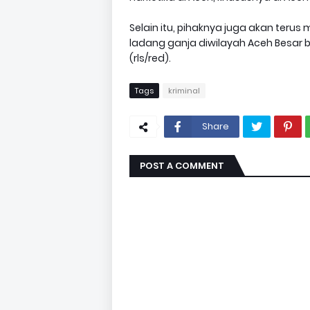
Selain itu, pihaknya juga akan te
ladang ganja diwilayah Aceh Besar b
(rls/red).
Tags
kriminal
Share
POST A COMMENT