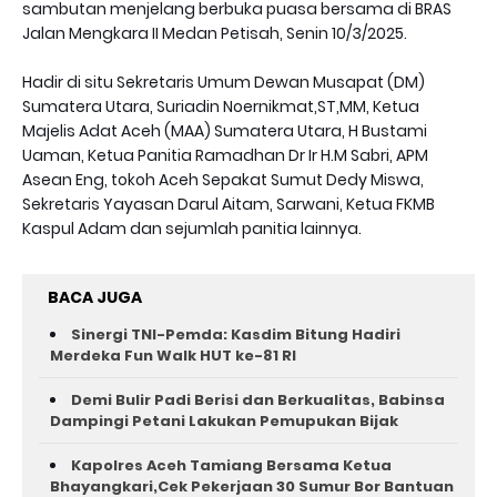
sambutan menjelang berbuka puasa bersama di BRAS
Jalan Mengkara II Medan Petisah, Senin 10/3/2025.
Hadir di situ Sekretaris Umum Dewan Musapat (DM)
Sumatera Utara, Suriadin Noernikmat,ST,MM, Ketua
Majelis Adat Aceh (MAA) Sumatera Utara, H Bustami
Uaman, Ketua Panitia Ramadhan Dr Ir H.M Sabri, APM
Asean Eng, tokoh Aceh Sepakat Sumut Dedy Miswa,
Sekretaris Yayasan Darul Aitam, Sarwani, Ketua FKMB
Kaspul Adam dan sejumlah panitia lainnya.
BACA JUGA
Sinergi TNI-Pemda: Kasdim Bitung Hadiri
Merdeka Fun Walk HUT ke-81 RI
Demi Bulir Padi Berisi dan Berkualitas, Babinsa
Dampingi Petani Lakukan Pemupukan Bijak
Kapolres Aceh Tamiang Bersama Ketua
Bhayangkari,Cek Pekerjaan 30 Sumur Bor Bantuan