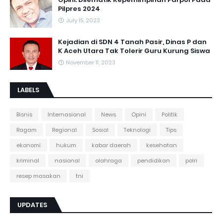
Pilpres 2024
July 15, 2023
Kejadian di SDN 4 Tanah Pasir, Dinas P dan
K Aceh Utara Tak Tolerir Guru Kurung Siswa
November 11, 2023
LABELS
Bisnis
Internasional
News
Opini
Politik
Ragam
Regional
Sosial
Teknologi
Tips
ekonomi
hukum
kabar daerah
kesehatan
kriminal
nasional
olahraga
pendidikan
polri
resep masakan
tni
UPDATES