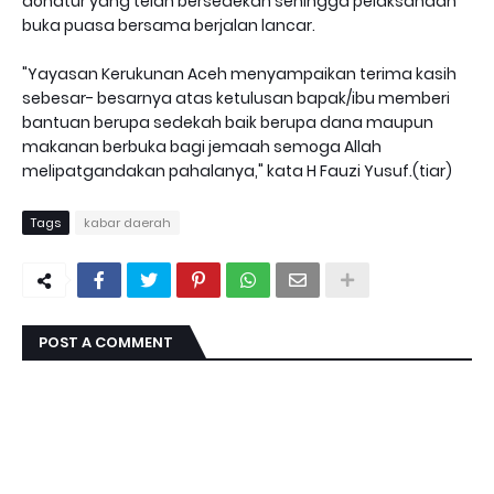
donatur yang telah bersedekah sehingga pelaksanaan
buka puasa bersama berjalan lancar.
"Yayasan Kerukunan Aceh menyampaikan terima kasih
sebesar- besarnya atas ketulusan bapak/ibu memberi
bantuan berupa sedekah baik berupa dana maupun
makanan berbuka bagi jemaah semoga Allah
melipatgandakan pahalanya," kata H Fauzi Yusuf.(tiar)
Tags
kabar daerah
POST A COMMENT