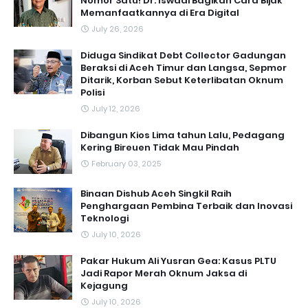
Nomor Satu! Dr. Iswadi Bagikan Cara Bijak
Memanfaatkannya di Era Digital
July 26, 2026
Diduga Sindikat Debt Collector Gadungan
Beraksi di Aceh Timur dan Langsa, Sepmor
Ditarik, Korban Sebut Keterlibatan Oknum
Polisi
July 12, 2026
Dibangun Kios Lima tahun Lalu, Pedagang
Kering Bireuen Tidak Mau Pindah
February 03, 2025
Binaan Dishub Aceh Singkil Raih
Penghargaan Pembina Terbaik dan Inovasi
Teknologi
July 10, 2026
Pakar Hukum Ali Yusran Gea: Kasus PLTU
Jadi Rapor Merah Oknum Jaksa di
Kejagung
July 10, 2026