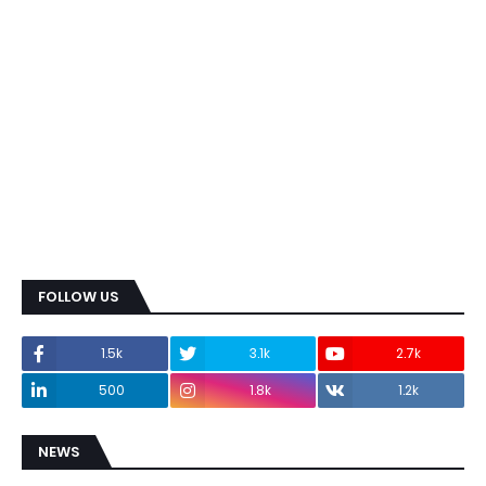
FOLLOW US
1.5k
3.1k
2.7k
500
1.8k
1.2k
NEWS