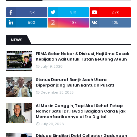
1.5k
3.1k
2.7k
500
1.8k
1.2k
NEWS
FRMA Gelar Nobar & Diskusi, Haji Uma Desak
Kebijakan Adil untuk Hutan Beutong Ateuh
July 19, 2026
Status Darurat Banjir Aceh Utara
Diperpanjang: Butuh Bantuan Pusat!
December 25, 2025
AI Makin Canggih, Tapi Akal Sehat Tetap
Nomor Satu! Dr. Iswadi Bagikan Cara Bijak
Memanfaatkannya di Era Digital
July 26, 2026
Diduga Sindikat Debt Collector Gadungan