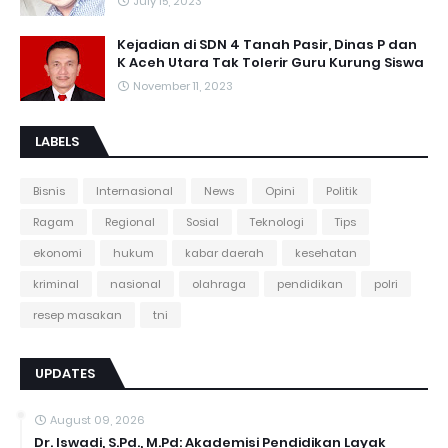
July 15, 2023
Kejadian di SDN 4 Tanah Pasir, Dinas P dan
K Aceh Utara Tak Tolerir Guru Kurung Siswa
November 11, 2023
LABELS
Bisnis
Internasional
News
Opini
Politik
Ragam
Regional
Sosial
Teknologi
Tips
ekonomi
hukum
kabar daerah
kesehatan
kriminal
nasional
olahraga
pendidikan
polri
resep masakan
tni
UPDATES
August 09, 2026
Dr. Iswadi, S.Pd., M.Pd: Akademisi Pendidikan Layak