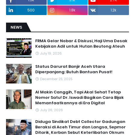
500
1.8k
1.2k
NEWS
FRMA Gelar Nobar & Diskusi, Haji Uma Desak
Kebijakan Adil untuk Hutan Beutong Ateuh
July 19, 2026
Status Darurat Banjir Aceh Utara
Diperpanjang: Butuh Bantuan Pusat!
December 25, 2025
AI Makin Canggih, Tapi Akal Sehat Tetap
Nomor Satu! Dr. Iswadi Bagikan Cara Bijak
Memanfaatkannya di Era Digital
July 26, 2026
Diduga Sindikat Debt Collector Gadungan
Beraksi di Aceh Timur dan Langsa, Sepmor
Ditarik, Korban Sebut Keterlibatan Oknum