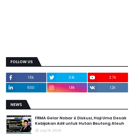
FOLLOW US
1.5k
3.1k
2.7k
500
1.8k
1.2k
NEWS
FRMA Gelar Nobar & Diskusi, Haji Uma Desak
Kebijakan Adil untuk Hutan Beutong Ateuh
July 19, 2026