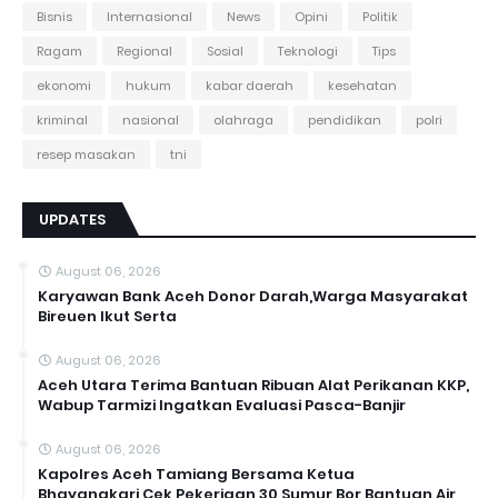
Bisnis
Internasional
News
Opini
Politik
Ragam
Regional
Sosial
Teknologi
Tips
ekonomi
hukum
kabar daerah
kesehatan
kriminal
nasional
olahraga
pendidikan
polri
resep masakan
tni
UPDATES
August 06, 2026
Karyawan Bank Aceh Donor Darah,Warga Masyarakat
Bireuen Ikut Serta
August 06, 2026
Aceh Utara Terima Bantuan Ribuan Alat Perikanan KKP,
Wabup Tarmizi Ingatkan Evaluasi Pasca-Banjir
August 06, 2026
Kapolres Aceh Tamiang Bersama Ketua
Bhayangkari,Cek Pekerjaan 30 Sumur Bor Bantuan Air