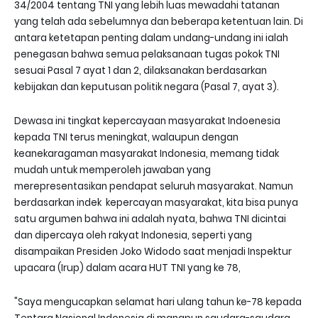
34/2004 tentang TNI yang lebih luas mewadahi tatanan
yang telah ada sebelumnya dan beberapa ketentuan lain. Di
antara ketetapan penting dalam undang-undang ini ialah
penegasan bahwa semua pelaksanaan tugas pokok TNI
sesuai Pasal 7 ayat 1 dan 2, dilaksanakan berdasarkan
kebijakan dan keputusan politik negara (Pasal 7, ayat 3).
Dewasa ini tingkat kepercayaan
m
asyarakat Indoenesia
kepada TNI terus meningkat, walaupun dengan
keanekaragaman
m
asyarakat Indonesia, memang tidak
mudah untuk memperoleh jawaban yang
merepresentasikan pendapat seluruh masyarakat. Namun
berdasarkan indek kepercayan masyarakat, kita bisa punya
satu argumen bahwa ini adalah nyata, bahwa TNI dicintai
dan dipercaya oleh rakyat Indonesia, seperti yang
disampaikan
P
residen Joko Widodo saat menjadi Inspektur
upacara (Irup) dalam acara HUT TNI yang ke 78,
"Saya mengucapkan selamat hari ulang tahun ke-78 kepada