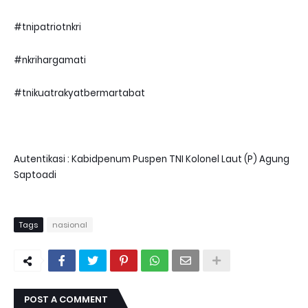
#tnipatriotnkri
#nkrihargamati
#tnikuatrakyatbermartabat
Autentikasi : Kabidpenum Puspen TNI Kolonel Laut (P) Agung
Saptoadi
Tags
nasional
POST A COMMENT