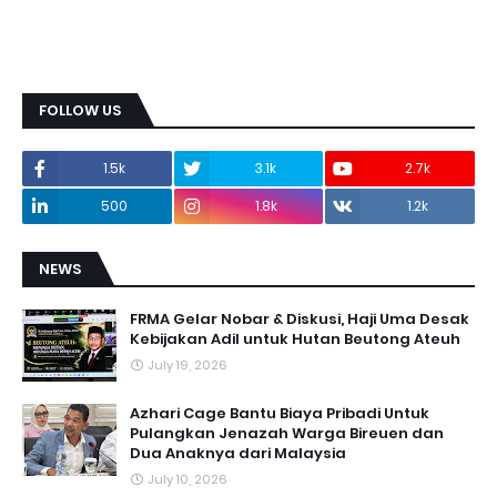
FOLLOW US
1.5k
3.1k
2.7k
500
1.8k
1.2k
NEWS
FRMA Gelar Nobar & Diskusi, Haji Uma Desak
Kebijakan Adil untuk Hutan Beutong Ateuh
July 19, 2026
Azhari Cage Bantu Biaya Pribadi Untuk
Pulangkan Jenazah Warga Bireuen dan
Dua Anaknya dari Malaysia
July 10, 2026