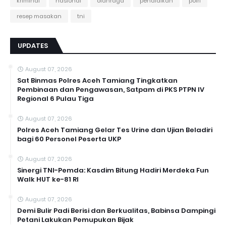
kriminal
nasional
olahraga
pendidikan
polri
resep masakan
tni
UPDATES
August 07, 2026
Sat Binmas Polres Aceh Tamiang Tingkatkan
Pembinaan dan Pengawasan, Satpam di PKS PTPN IV
Regional 6 Pulau Tiga
August 07, 2026
Polres Aceh Tamiang Gelar Tes Urine dan Ujian Beladiri
bagi 60 Personel Peserta UKP
August 07, 2026
Sinergi TNI-Pemda: Kasdim Bitung Hadiri Merdeka Fun
Walk HUT ke-81 RI
August 07, 2026
Demi Bulir Padi Berisi dan Berkualitas, Babinsa Dampingi
Petani Lakukan Pemupukan Bijak