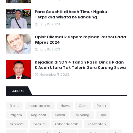
Para Geuchik di Aceh Timur Ngaku
Terpaksa Wisata ke Bandung
July 15, 2023
Opini: Dilematik Kepemimpinan Parpol Pada
Pilpres 2024
July 15, 2023
Kejadian di SDN 4 Tanah Pasir, Dinas P dan
K Aceh Utara Tak Tolerir Guru Kurung Siswa
November 11, 2023
LABELS
Bisnis
Internasional
News
Opini
Politik
Ragam
Regional
Sosial
Teknologi
Tips
ekonomi
hukum
kabar daerah
kesehatan