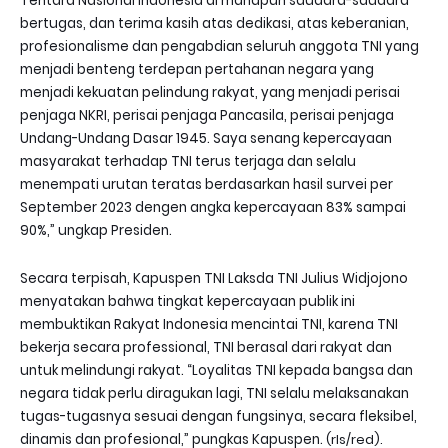
Tentara Nasional Indonesia di manapun saudara-saudara
bertugas, dan terima kasih atas dedikasi, atas keberanian,
profesionalisme dan pengabdian seluruh anggota TNI yang
menjadi benteng terdepan pertahanan negara yang
menjadi kekuatan pelindung rakyat, yang menjadi perisai
penjaga NKRI, perisai penjaga Pancasila, perisai penjaga
Undang-Undang Dasar 1945. Saya senang kepercayaan
masyarakat terhadap TNI terus terjaga dan selalu
menempati urutan teratas berdasarkan hasil survei per
September 2023 dengen angka kepercayaan 83% sampai
90%
,
”
u
ngkap Presiden
.
Secara terpisah
,
Kapuspen TNI Laksda TNI Julius Widjojono
menyatakan bahwa tingkat kepercayaan publik ini
membuktikan Rakyat Indonesia mencintai TNI, karena TNI
bekerja secara professional, TNI berasal dari rakyat dan
untuk melindungi rakyat
.
“Loyalitas TNI kepada bangsa dan
negara tidak perlu diragukan lagi, TNI selalu melaksanakan
tugas-tugasnya sesuai dengan fungsinya, secara fleksibel,
dinamis dan profesional
,
”
p
ungkas Kapuspen.
(rls/red).