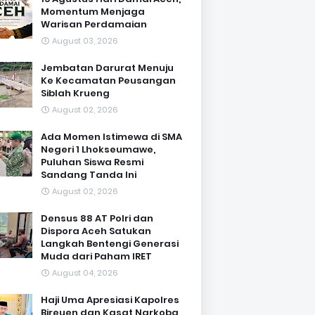
Momentum Menjaga
Warisan Perdamaian
August 03, 2026
Jembatan Darurat Menuju
Ke Kecamatan Peusangan
Siblah Krueng
August 02, 2026
Ada Momen Istimewa di SMA
Negeri 1 Lhokseumawe,
Puluhan Siswa Resmi
Sandang Tanda Ini
August 02, 2026
Densus 88 AT Polri dan
Dispora Aceh Satukan
Langkah Bentengi Generasi
Muda dari Paham IRET
August 04, 2026
Haji Uma Apresiasi Kapolres
Bireuen dan Kasat Narkoba