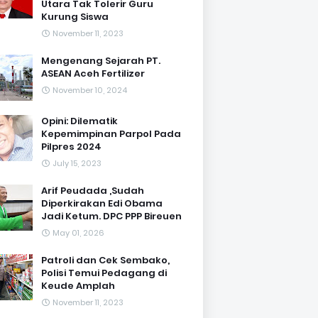
Utara Tak Tolerir Guru
Kurung Siswa
November 11, 2023
Mengenang Sejarah PT.
ASEAN Aceh Fertilizer
November 10, 2024
Opini: Dilematik
Kepemimpinan Parpol Pada
Pilpres 2024
July 15, 2023
Arif Peudada ,Sudah
Diperkirakan Edi Obama
Jadi Ketum. DPC PPP Bireuen
May 01, 2026
Patroli dan Cek Sembako,
Polisi Temui Pedagang di
Keude Amplah
November 11, 2023