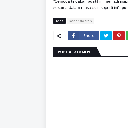
"Semoga tindakan positif ini menjadi in
sesama dalam masa sulit seperti ini", pu
Tags
kabar daerah
Share
POST A COMMENT