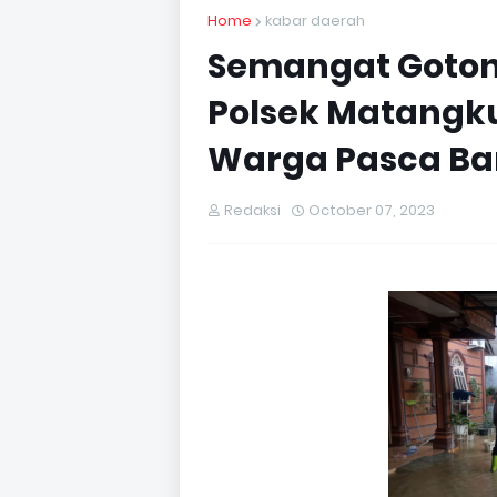
Home
kabar daerah
Semangat Goton
Polsek Matangku
Warga Pasca Ban
Redaksi
October 07, 2023