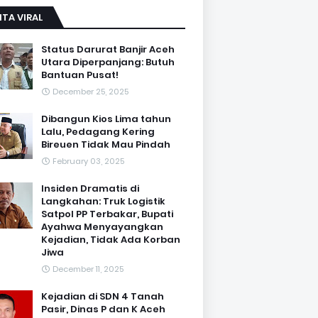
ITA VIRAL
Status Darurat Banjir Aceh
Utara Diperpanjang: Butuh
Bantuan Pusat!
December 25, 2025
Dibangun Kios Lima tahun
Lalu, Pedagang Kering
Bireuen Tidak Mau Pindah
February 03, 2025
Insiden Dramatis di
Langkahan: Truk Logistik
Satpol PP Terbakar, Bupati
Ayahwa Menyayangkan
Kejadian, Tidak Ada Korban
Jiwa
December 11, 2025
Kejadian di SDN 4 Tanah
Pasir, Dinas P dan K Aceh