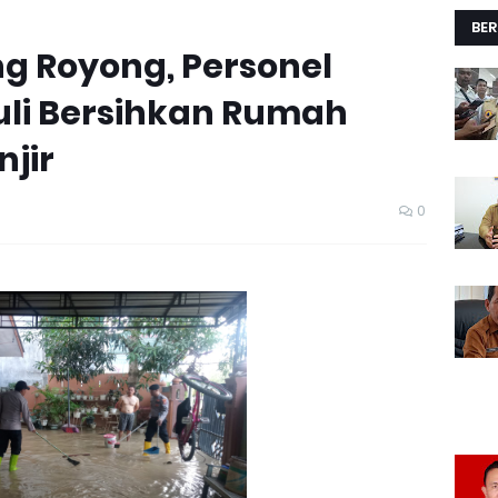
BER
g Royong, Personel
li Bersihkan Rumah
jir
0