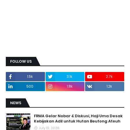
FOLLOW US
1.5k
3.1k
2.7k
500
1.8k
1.2k
NEWS
FRMA Gelar Nobar & Diskusi, Haji Uma Desak
Kebijakan Adil untuk Hutan Beutong Ateuh
July 19, 2026