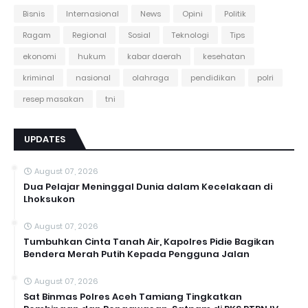
Bisnis
Internasional
News
Opini
Politik
Ragam
Regional
Sosial
Teknologi
Tips
ekonomi
hukum
kabar daerah
kesehatan
kriminal
nasional
olahraga
pendidikan
polri
resep masakan
tni
UPDATES
August 07, 2026
Dua Pelajar Meninggal Dunia dalam Kecelakaan di
Lhoksukon
August 07, 2026
Tumbuhkan Cinta Tanah Air, Kapolres Pidie Bagikan
Bendera Merah Putih Kepada Pengguna Jalan ‎
August 07, 2026
Sat Binmas Polres Aceh Tamiang Tingkatkan