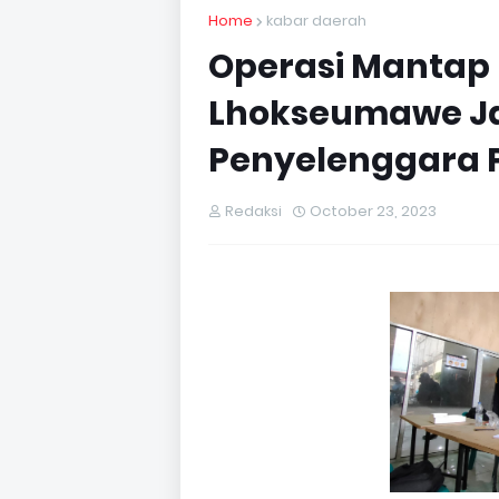
Home
kabar daerah
Operasi Mantap 
Lhokseumawe J
Penyelenggara 
Redaksi
October 23, 2023