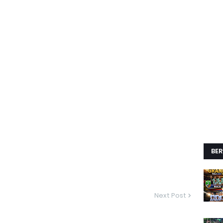
BER
Next Post