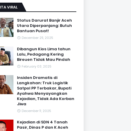
ITA VIRAL
Status Darurat Banjir Aceh
Utara Diperpanjang: Butuh
Bantuan Pusat!
December 25, 2025
Dibangun Kios Lima tahun
Lalu, Pedagang Kering
Bireuen Tidak Mau Pindah
February 03, 2025
Insiden Dramatis di
Langkahan: Truk Logistik
Satpol PP Terbakar, Bupati
Ayahwa Menyayangkan
Kejadian, Tidak Ada Korban
Jiwa
December 11, 2025
Kejadian di SDN 4 Tanah
Pasir, Dinas P dan K Aceh