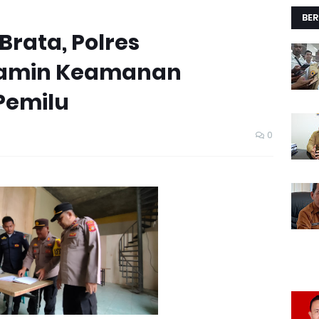
BER
Brata, Polres
amin Keamanan
Pemilu
0