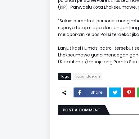
puluhan personel Polres Lhokseumaw
(KIP), Panwaslu Kota Lhokseumawe, 
"Selain berpatroli, personel mengim
supaya tetap siaga dan jangan le
melaporkan ke pos Polisi terdekat j
Lanjut kasi Humas, patroli tersebut 
Lhokseumawe guna mencegah gang
(Kamtibmas) menjelang Pemilu Sere
Tags
kabar daerah
Share
POST A COMMENT