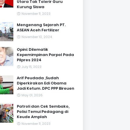
Utara Tak Tolerir Guru
Kurung Siswa
November 11, 2023
Mengenang Sejarah PT.
ASEAN Aceh Fertilizer
November 10, 2024
Opini: Dilematik
Kepemimpinan Parpol Pada
Pilpres 2024
July 15, 2023
Arif Peudada ,Sudah
Diperkirakan Edi Obama
Jadi Ketum. DPC PPP Bireuen
May 01, 2026
Patroli dan Cek Sembako,
Polisi Temui Pedagang di
Keude Amplah
November 11, 2023