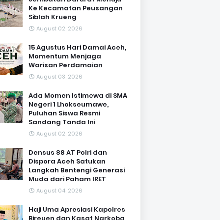
Ke Kecamatan Peusangan
Siblah Krueng
August 02, 2026
15 Agustus Hari Damai Aceh,
Momentum Menjaga
Warisan Perdamaian
August 03, 2026
Ada Momen Istimewa di SMA
Negeri 1 Lhokseumawe,
Puluhan Siswa Resmi
Sandang Tanda Ini
August 02, 2026
Densus 88 AT Polri dan
Dispora Aceh Satukan
Langkah Bentengi Generasi
Muda dari Paham IRET
August 04, 2026
Haji Uma Apresiasi Kapolres
Bireuen dan Kasat Narkoba