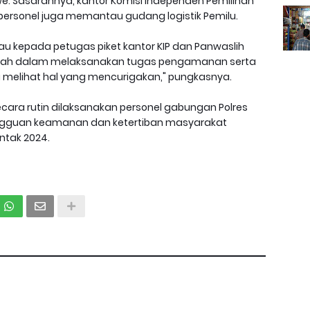
e. Sasarannya, kantor Komisi Independen Pemilihan
personel juga memantau gudang logistik Pemilu.
bau kepada petugas piket kantor KIP dan Panwaslih
ngah dalam melaksanakan tugas pengamanan serta
ika melihat hal yang mencurigakan," pungkasnya.
secara rutin dilaksanakan personel gabungan Polres
guan keamanan dan ketertiban masyarakat
ntak 2024.