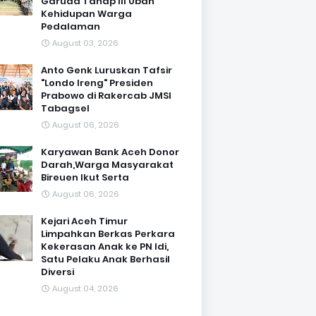
Garuda Tahap III Ubah
Kehidupan Warga
Pedalaman ‎
August 03, 2026
Anto Genk Luruskan Tafsir
"Londo Ireng" Presiden
Prabowo di Rakercab JMSI
Tabagsel
August 06, 2026
Karyawan Bank Aceh Donor
Darah,Warga Masyarakat
Bireuen Ikut Serta
August 06, 2026
Kejari Aceh Timur
Limpahkan Berkas Perkara
Kekerasan Anak ke PN Idi,
Satu Pelaku Anak Berhasil
Diversi
August 04, 2026