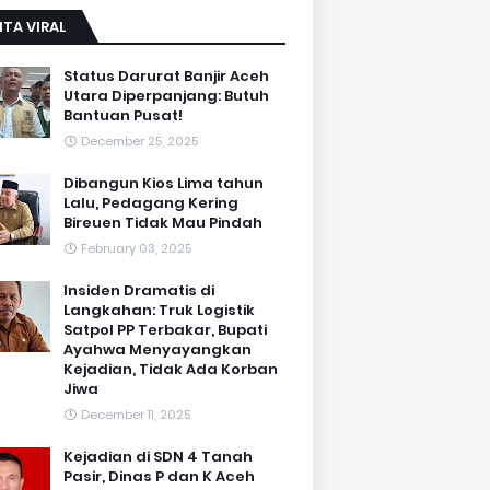
ITA VIRAL
Status Darurat Banjir Aceh
Utara Diperpanjang: Butuh
Bantuan Pusat!
December 25, 2025
Dibangun Kios Lima tahun
Lalu, Pedagang Kering
Bireuen Tidak Mau Pindah
February 03, 2025
Insiden Dramatis di
Langkahan: Truk Logistik
Satpol PP Terbakar, Bupati
Ayahwa Menyayangkan
Kejadian, Tidak Ada Korban
Jiwa
December 11, 2025
Kejadian di SDN 4 Tanah
Pasir, Dinas P dan K Aceh