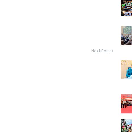
Next Post