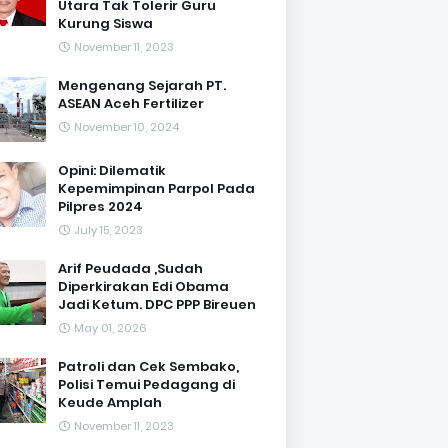
Utara Tak Tolerir Guru
Kurung Siswa
November 11, 2023
Mengenang Sejarah PT.
ASEAN Aceh Fertilizer
November 10, 2024
Opini: Dilematik
Kepemimpinan Parpol Pada
Pilpres 2024
July 15, 2023
Arif Peudada ,Sudah
Diperkirakan Edi Obama
Jadi Ketum. DPC PPP Bireuen
May 01, 2026
Patroli dan Cek Sembako,
Polisi Temui Pedagang di
Keude Amplah
November 11, 2023