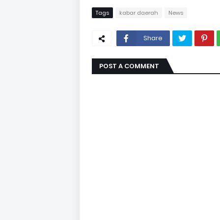
Tags
kabar daerah
News
Share
POST A COMMENT