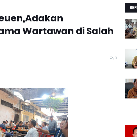
BER
ireuen,Adakan
ama Wartawan di Salah
0