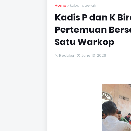
Home
kabar daerah
Kadis P dan K B
Pertemuan Bers
Satu Warkop
Redaksi
June 13, 2026