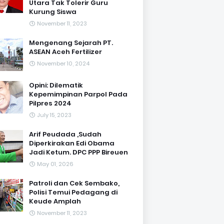
Utara Tak Tolerir Guru
Kurung Siswa
November 11, 2023
Mengenang Sejarah PT.
ASEAN Aceh Fertilizer
November 10, 2024
Opini: Dilematik
Kepemimpinan Parpol Pada
Pilpres 2024
July 15, 2023
Arif Peudada ,Sudah
Diperkirakan Edi Obama
Jadi Ketum. DPC PPP Bireuen
May 01, 2026
Patroli dan Cek Sembako,
Polisi Temui Pedagang di
Keude Amplah
November 11, 2023