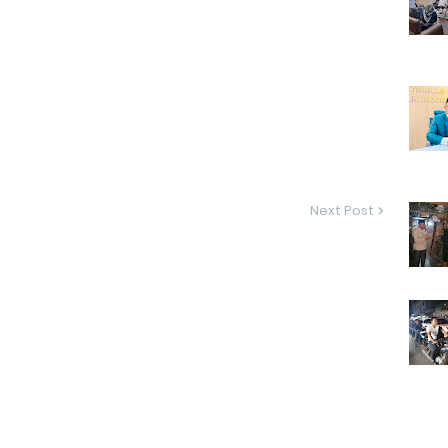
Next Post