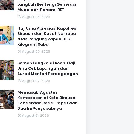
Langkah Bentengi Generasi
Muda dari Paham IRET
August 04, 2026
Haji Uma Apresiasi Kapolres
Bireuen dan Kasat Narkoba
atas Pengungkapan 10,6
Kilogram Sabu
August 03, 2026
Semen Langka di Aceh, Haji
Uma Cek Lapangan dan
Surati Menteri Perdagangan
August 02, 2026
Memasuki Agustus
Kemacetan di Kota Bireuen,
Kenderaan Roda Empat dan
Dua Ini Penyebabnya
August 01, 2026