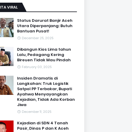
ITA VIRAL
Status Darurat Banjir Aceh
Utara Diperpanjang: Butuh
Bantuan Pusat!
December 25, 2025
Dibangun Kios Lima tahun
Lalu, Pedagang Kering
Bireuen Tidak Mau Pindah
February 03, 2025
Insiden Dramatis di
Langkahan: Truk Logistik
Satpol PP Terbakar, Bupati
Ayahwa Menyayangkan
Kejadian, Tidak Ada Korban
Jiwa
December 11, 2025
Kejadian di SDN 4 Tanah
Pasir, Dinas P dan K Aceh