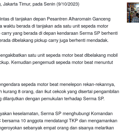
 Jakarta Timur, pada Senin (9/10/2023)
intas di tanjakan depan
P
esantren Alharomain Ganceng
waktu berada di tanjakan ada satu unit sepeda motor
 carry yang berada di depan kendaraan Serma SP berhenti
ada dibelakang pickup carry
juga berhenti mendadak.
mengakibatkan satu unit sepeda motor beat dibelakang mobil
ckup.
K
emudian pengemudi sepeda motor beat menuntut
pengendara sepeda motor beat menelepon rekan-rekannya,
 kurang 8 orang, dan ikut cekcok yang disertai pengambilan
g dilanjutkan dengan pemukulan terhadap Serma SP.
ayakan keselamatan, Serma SP menghubungi Komandan
 bersama 10 anggota mendatangi TKP dan mengamankan
ngeroyokan sebanyak empat orang dan sisanya melarikan