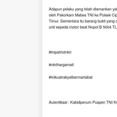
Adapun pelaku yang telah diamankan ya
oleh Pakorkam Mabes TNI ke Polsek Cipa
Timur.
S
ementara itu barang bukti yang
unit sepeda motor
b
eat
N
opol B 5004 TL
#tnipatriotnkri
#nkrihargamati
#tnikuatrakyatbermartabat
Autentikasi : Kabidpenum Puspen TNI Ko