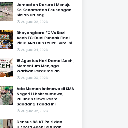
Jembatan Darurat Menuju
Ke Kecamatan Peusangan
Siblah Krueng
August 02, 2026
Bhayangkara FC Vs Razi
Aceh FC: Duel Puncak Final
Piala ARN Cup I 2026 Sore Ini
August 04, 2026
15 Agustus Hari Damai Aceh,
Momentum Menjaga
Warisan Perdamaian
August 03, 2026
Ada Momen Istimewa di SMA
Negeri 1 Lhokseumawe,
Puluhan Siswa Resmi
Sandang Tanda Ini
August 02, 2026
Densus 88 AT Polri dan
Dispora Aceh Satukan