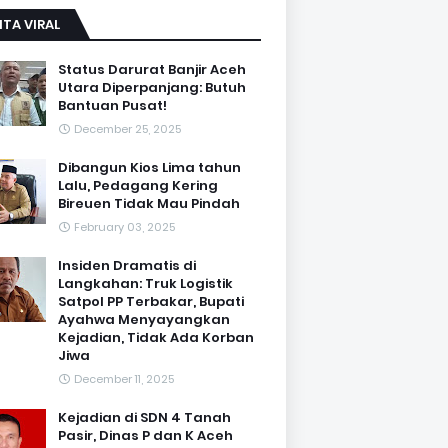
ITA VIRAL
Status Darurat Banjir Aceh
Utara Diperpanjang: Butuh
Bantuan Pusat!
December 25, 2025
Dibangun Kios Lima tahun
Lalu, Pedagang Kering
Bireuen Tidak Mau Pindah
February 03, 2025
Insiden Dramatis di
Langkahan: Truk Logistik
Satpol PP Terbakar, Bupati
Ayahwa Menyayangkan
Kejadian, Tidak Ada Korban
Jiwa
December 11, 2025
Kejadian di SDN 4 Tanah
Pasir, Dinas P dan K Aceh