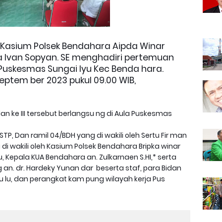
Kasium Polsek Bendahara Aipda Winar
da Ivan Sopyan. SE menghadiri pertemuan
III Puskesmas Sungai Iyu Kec Benda hara.
eptem ber 2023 pukul 09.00 WIB,
lan ke III tersebut berlangsu ng di Aula Puskesmas
P, Dan ramil 04/BDH yang di wakili oleh Sertu Fir man
di wakili oleh Kasium Polsek Bendahara Bripka winar
, Kepala KUA Bendahara an. Zulkarnaen S.HI,* serta
 an. dr. Hardeky Yunan dar beserta staf, para Bidan
 lu, dan perangkat kam pung wilayah kerja Pus