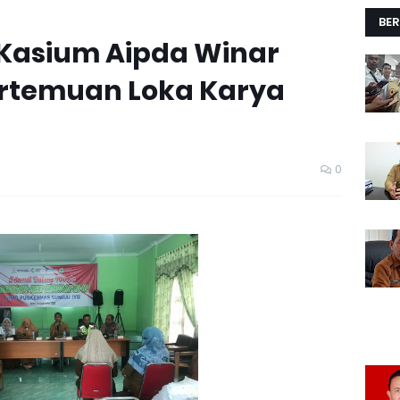
BER
 Kasium Aipda Winar
Pertemuan Loka Karya
0