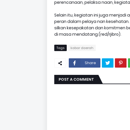
perencanaan, pelaksa naan, kegiata
Selain itu, kegiatan ini juga menjad
peran dalam pelaya nan kesehatan. H
silkan kesepakatan dan komitmen be
di masa mendatang.(red/rjibro).
Tags
kabar daerah
Share
POST A COMMENT