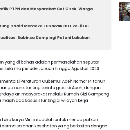
nflik PTPN dan Masyarakat Cot Girek, Warga
tung Hadiri Merdeka Fun Walk HUT ke-81 RI
rkualitas, Babinsa Dampingi Petani Lakukan
han yang di bahas adalah permasalahan seputar
as sela ma periode Januari hi ngga Agustus 2023
plementa si Peraturan Gubernur Aceh Nomor 14 tahun
nga nan stunting terinte grasi di Aceh, dengan
erdaya an masyarakat melalui Rumah Gizi Gampong
masih ada kasus stunting di wilayah kerja
 Loka karya Mini ini adalah untuk menda patkan
perma salahan kesehatan ya ng berkaitan dengan