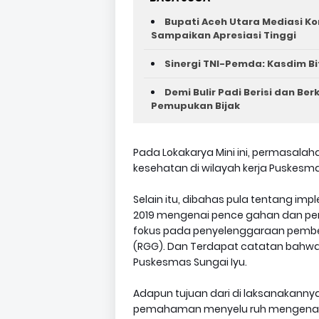
Bupati Aceh Utara Mediasi Ko
Sampaikan Apresiasi Tinggi
Sinergi TNI-Pemda: Kasdim Bi
Demi Bulir Padi Berisi dan Be
Pemupukan Bijak
Pada Lokakarya Mini ini, permasala
kesehatan di wilayah kerja Puskesm
Selain itu, dibahas pula tentang im
2019 mengenai pence gahan dan pena
fokus pada penyelenggaraan pemb
(RGG). Dan Terdapat catatan bahwa 
Puskesmas Sungai Iyu.
Adapun tujuan dari di laksanakannya
pemahaman menyelu ruh mengenai 