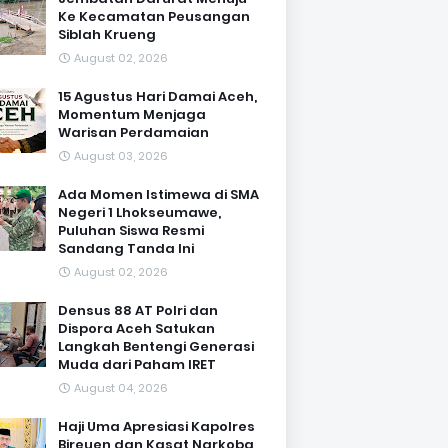
Ke Kecamatan Peusangan
Siblah Krueng
August 02, 2026
15 Agustus Hari Damai Aceh,
Momentum Menjaga
Warisan Perdamaian
August 03, 2026
Ada Momen Istimewa di SMA
Negeri 1 Lhokseumawe,
Puluhan Siswa Resmi
Sandang Tanda Ini
August 02, 2026
Densus 88 AT Polri dan
Dispora Aceh Satukan
Langkah Bentengi Generasi
Muda dari Paham IRET
August 04, 2026
Haji Uma Apresiasi Kapolres
Bireuen dan Kasat Narkoba