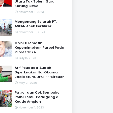
Utara Tak Tolerir Guru
Kurung Siswa
November 11, 2023
Mengenang Sejarah PT.
ASEAN Aceh Fertilizer
November 10, 2024
Opini: Dilematik
Kepemimpinan Parpol Pada
Pilpres 2024
July 15, 2023
Arif Peudada ,Sudah
Diperkirakan Edi Obama
Jadi Ketum. DPC PPP Bireuen
May 01, 2026
Patroli dan Cek Sembako,
Polisi Temui Pedagang di
Keude Amplah
November 11, 2023