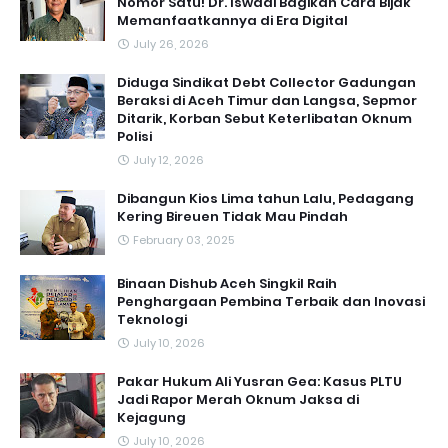
Nomor Satu! Dr. Iswadi Bagikan Cara Bijak
Memanfaatkannya di Era Digital
July 26, 2026
Diduga Sindikat Debt Collector Gadungan
Beraksi di Aceh Timur dan Langsa, Sepmor
Ditarik, Korban Sebut Keterlibatan Oknum
Polisi
July 12, 2026
Dibangun Kios Lima tahun Lalu, Pedagang
Kering Bireuen Tidak Mau Pindah
February 03, 2025
Binaan Dishub Aceh Singkil Raih
Penghargaan Pembina Terbaik dan Inovasi
Teknologi
July 10, 2026
Pakar Hukum Ali Yusran Gea: Kasus PLTU
Jadi Rapor Merah Oknum Jaksa di
Kejagung
July 10, 2026