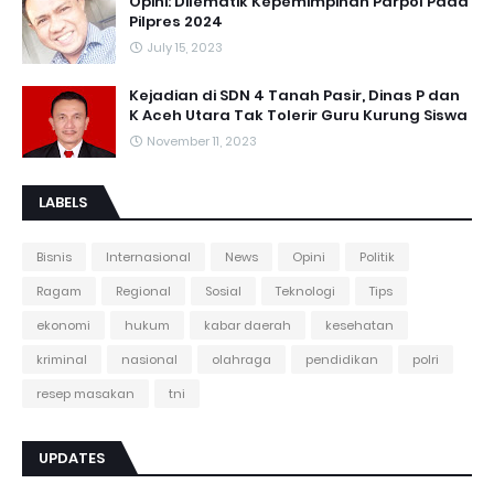
Opini: Dilematik Kepemimpinan Parpol Pada
Pilpres 2024
July 15, 2023
Kejadian di SDN 4 Tanah Pasir, Dinas P dan
K Aceh Utara Tak Tolerir Guru Kurung Siswa
November 11, 2023
LABELS
Bisnis
Internasional
News
Opini
Politik
Ragam
Regional
Sosial
Teknologi
Tips
ekonomi
hukum
kabar daerah
kesehatan
kriminal
nasional
olahraga
pendidikan
polri
resep masakan
tni
UPDATES