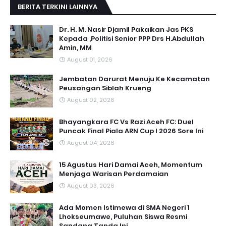
BERITA TERKINI LAINNYA
Dr. H. M. Nasir Djamil Pakaikan Jas PKS
Kepada ,Politisi Senior PPP Drs H.Abdullah
Amin, MM
August 01, 2026
Jembatan Darurat Menuju Ke Kecamatan
Peusangan Siblah Krueng
August 02, 2026
Bhayangkara FC Vs Razi Aceh FC: Duel
Puncak Final Piala ARN Cup I 2026 Sore Ini
August 04, 2026
15 Agustus Hari Damai Aceh, Momentum
Menjaga Warisan Perdamaian
August 03, 2026
Ada Momen Istimewa di SMA Negeri 1
Lhokseumawe, Puluhan Siswa Resmi
Sandang Tanda Ini