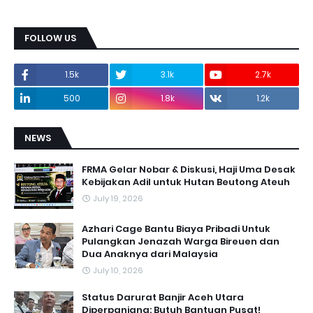
FOLLOW US
1.5k
3.1k
2.7k
500
1.8k
1.2k
NEWS
FRMA Gelar Nobar & Diskusi, Haji Uma Desak
Kebijakan Adil untuk Hutan Beutong Ateuh
July 19, 2026
Azhari Cage Bantu Biaya Pribadi Untuk
Pulangkan Jenazah Warga Bireuen dan
Dua Anaknya dari Malaysia
July 10, 2026
Status Darurat Banjir Aceh Utara
Diperpanjang: Butuh Bantuan Pusat!