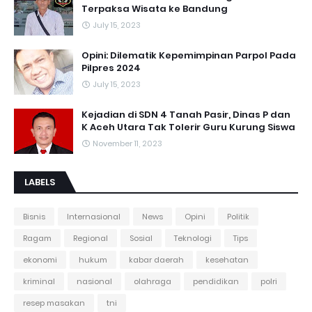
Terpaksa Wisata ke Bandung
July 15, 2023
Opini: Dilematik Kepemimpinan Parpol Pada
Pilpres 2024
July 15, 2023
Kejadian di SDN 4 Tanah Pasir, Dinas P dan
K Aceh Utara Tak Tolerir Guru Kurung Siswa
November 11, 2023
LABELS
Bisnis
Internasional
News
Opini
Politik
Ragam
Regional
Sosial
Teknologi
Tips
ekonomi
hukum
kabar daerah
kesehatan
kriminal
nasional
olahraga
pendidikan
polri
resep masakan
tni