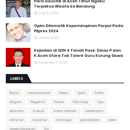
Para Geuchik di Aceh Timur Ngaku
Terpaksa Wisata ke Bandung
July 15, 2023
Opini: Dilematik Kepemimpinan Parpol Pada
Pilpres 2024
July 15, 2023
Kejadian di SDN 4 Tanah Pasir, Dinas P dan
K Aceh Utara Tak Tolerir Guru Kurung Siswa
November 11, 2023
LABELS
Bisnis
Internasional
News
Opini
Politik
Ragam
Regional
Sosial
Teknologi
Tips
ekonomi
hukum
kabar daerah
kesehatan
kriminal
nasional
olahraga
pendidikan
polri
resep masakan
tni