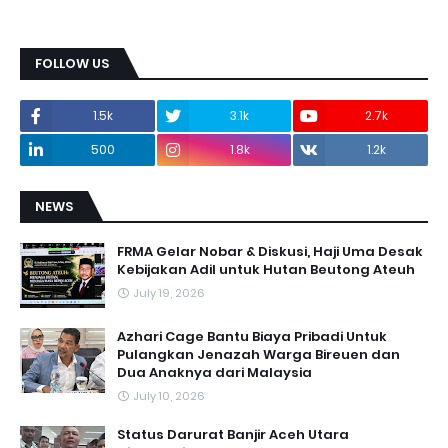
FOLLOW US
1.5k
3.1k
2.7k
500
1.8k
1.2k
NEWS
FRMA Gelar Nobar & Diskusi, Haji Uma Desak
Kebijakan Adil untuk Hutan Beutong Ateuh
July 19, 2026
Azhari Cage Bantu Biaya Pribadi Untuk
Pulangkan Jenazah Warga Bireuen dan
Dua Anaknya dari Malaysia
July 10, 2026
Status Darurat Banjir Aceh Utara