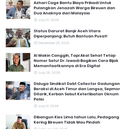
Azhari Cage Bantu Biaya Pribadi Untuk
Pulangkan Jenazah Warga Bireuen dan
Dua Anaknya dari Malaysia
July 10, 2026
Status Darurat Banjir Aceh Utara
Diperpanjang: Butuh Bantuan Pusat!
December 25, 2025
AI Makin Canggih, Tapi Akal Sehat Tetap
Nomor Satu! Dr. Iswadi Bagikan Cara Bijak
Memanfaatkannya di Era Digital
July 26, 2026
Diduga Sindikat Debt Collector Gadungan
Beraksi di Aceh Timur dan Langsa, Sepmor
Ditarik, Korban Sebut Keterlibatan Oknum
Polisi
July 12, 2026
Dibangun Kios Lima tahun Lalu, Pedagang
Kering Bireuen Tidak Mau Pindah
February 03, 2025