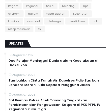
Ragam
Regional
Sosial
Teknologi
Tips
ekonomi
hukum
kabar daerah
kesehatan
kriminal
nasional
olahraga
pendidikan
polri
resep masakan
tni
UPDATES
August 07, 2026
Dua Pelajar Meninggal Dunia dalam Kecelakaan di
Lhoksukon
August 07, 2026
Tumbuhkan Cinta Tanah Air, Kapolres Pidie Bagikan
Bendera Merah Putih Kepada Pengguna Jalan ‎
August 07, 2026
Sat Binmas Polres Aceh Tamiang Tingkatkan
Pembinaan dan Pengawasan, Satpam di PKS PTPN IV
Regional 6 Pulau Tiga