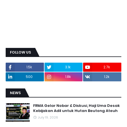
FOLLOW US
1.5k
3.1k
2.7k
500
1.8k
1.2k
NEWS
FRMA Gelar Nobar & Diskusi, Haji Uma Desak
Kebijakan Adil untuk Hutan Beutong Ateuh
July 19, 2026