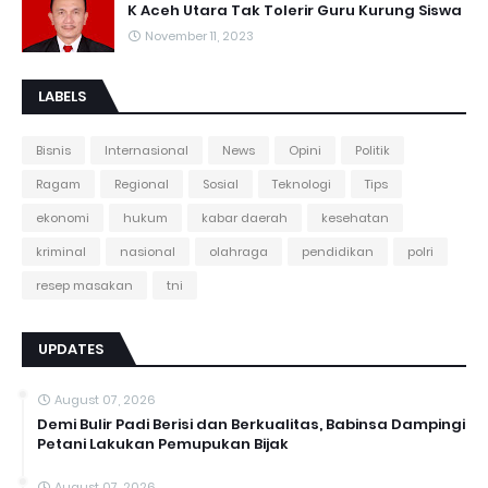
K Aceh Utara Tak Tolerir Guru Kurung Siswa
November 11, 2023
LABELS
Bisnis
Internasional
News
Opini
Politik
Ragam
Regional
Sosial
Teknologi
Tips
ekonomi
hukum
kabar daerah
kesehatan
kriminal
nasional
olahraga
pendidikan
polri
resep masakan
tni
UPDATES
August 07, 2026
Demi Bulir Padi Berisi dan Berkualitas, Babinsa Dampingi
Petani Lakukan Pemupukan Bijak
August 07, 2026