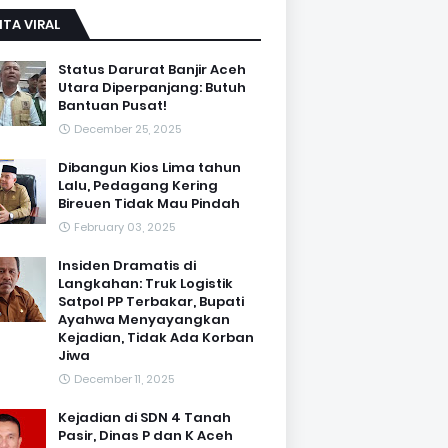
ITA VIRAL
Status Darurat Banjir Aceh
Utara Diperpanjang: Butuh
Bantuan Pusat!
December 25, 2025
Dibangun Kios Lima tahun
Lalu, Pedagang Kering
Bireuen Tidak Mau Pindah
February 03, 2025
Insiden Dramatis di
Langkahan: Truk Logistik
Satpol PP Terbakar, Bupati
Ayahwa Menyayangkan
Kejadian, Tidak Ada Korban
Jiwa
December 11, 2025
Kejadian di SDN 4 Tanah
Pasir, Dinas P dan K Aceh