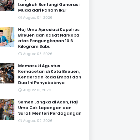
Langkah Bentengi Generasi
Muda dari Paham IRET
August 04, 2026
Haji Uma Apresiasi Kapolres
Bireuen dan Kasat Narkoba
atas Pengungkapan 10,6
Kilogram Sabu
August 03, 2026
Memasuki Agustus
Kemacetan di Kota Bireuen,
Kenderaan Roda Empat dan
Dua Ini Penyebabnya
August 01, 2026
Semen Langka di Aceh, Haji
Uma Cek Lapangan dan
Surati Menteri Perdagangan
August 02, 2026