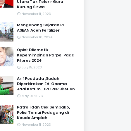
Utara Tak Tolerir Guru
Kurung Siswa
November 11, 2023
Mengenang Sejarah PT.
ASEAN Aceh Fertilizer
November 10, 2024
Opini: Dilematik
Kepemimpinan Parpol Pada
Pilpres 2024
July 15, 2023
Arif Peudada ,Sudah
Diperkirakan Edi Obama
Jadi Ketum. DPC PPP Bireuen
May 01, 2026
Patroli dan Cek Sembako,
Polisi Temui Pedagang di
Keude Amplah
November 11, 2023