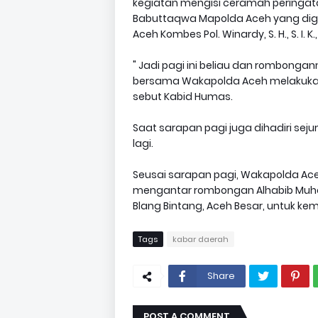
kegiatan mengisi ceramah peringa
Babuttaqwa Mapolda Aceh yang digel
Aceh Kombes Pol. Winardy, S. H., S. I. K
" Jadi pagi ini beliau dan rombong
bersama Wakapolda Aceh melakukan 
sebut Kabid Humas.
Saat sarapan pagi juga dihadiri sej
lagi.
Seusai sarapan pagi, Wakapolda Ace
mengantar rombongan Alhabib Muham
Blang Bintang, Aceh Besar, untuk ke
Tags
kabar daerah
Share
POST A COMMENT