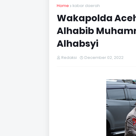
Home
kabar daerah
Wakapolda Aceh
Alhabib Muhamm
Alhabsyi
Redaksi
December 02, 2022