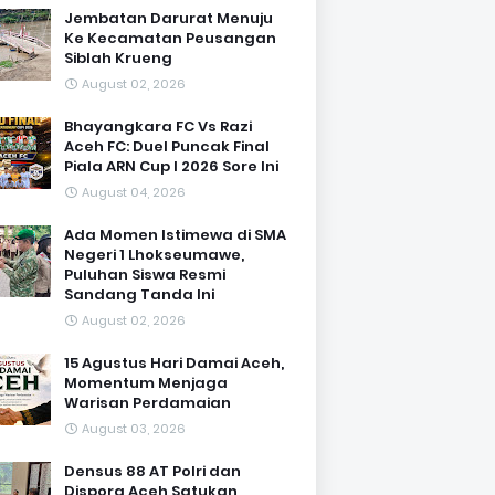
Jembatan Darurat Menuju
Ke Kecamatan Peusangan
Siblah Krueng
August 02, 2026
Bhayangkara FC Vs Razi
Aceh FC: Duel Puncak Final
Piala ARN Cup I 2026 Sore Ini
August 04, 2026
Ada Momen Istimewa di SMA
Negeri 1 Lhokseumawe,
Puluhan Siswa Resmi
Sandang Tanda Ini
August 02, 2026
15 Agustus Hari Damai Aceh,
Momentum Menjaga
Warisan Perdamaian
August 03, 2026
Densus 88 AT Polri dan
Dispora Aceh Satukan