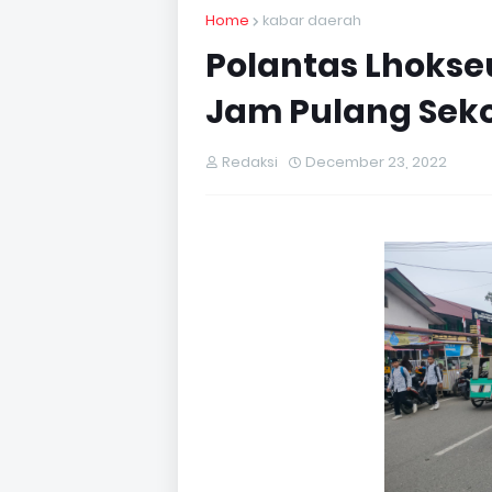
Home
kabar daerah
Polantas Lhokse
Jam Pulang Seko
Redaksi
December 23, 2022