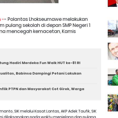
 -
- Polantas Lhokseumawe melakukan
am pulang sekolah di depan SMP Negeri 1
guna mencegah kemacetan, Kamis
tung Hadiri Merdeka Fun Walk HUT ke-81 RI
rkualitas, Babinsa Dampingi Petani Lakukan
nflik PTPN dan Masyarakat Cot Girek, Warga
anto, SIK melalui Kasat Lantas, AKP Adek Taufik, SIK
ini dilaksanakan pada waktu menjelang dan pulang