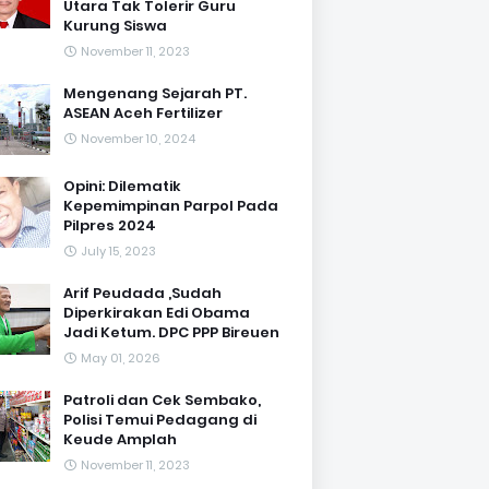
Utara Tak Tolerir Guru
Kurung Siswa
November 11, 2023
Mengenang Sejarah PT.
ASEAN Aceh Fertilizer
November 10, 2024
Opini: Dilematik
Kepemimpinan Parpol Pada
Pilpres 2024
July 15, 2023
Arif Peudada ,Sudah
Diperkirakan Edi Obama
Jadi Ketum. DPC PPP Bireuen
May 01, 2026
Patroli dan Cek Sembako,
Polisi Temui Pedagang di
Keude Amplah
November 11, 2023