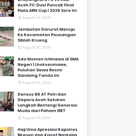
Aceh FC: Duel Puncak Final
Piala ARN Cup I 2026 Sore Ini
August 04, 2026
Jembatan Darurat Menuju
Ke Kecamatan Peusangan
Siblah Krueng
August 02, 2026
Ada Momen Istimewa di SMA
Negeri 1 Lhokseumawe,
Puluhan Siswa Resmi
Sandang Tanda Ini
August 02, 2026
Densus 88 AT Polri dan
Dispora Aceh Satukan
Langkah Bentengi Generasi
Muda dari Paham IRET
August 04, 2026
Haji Uma Apresiasi Kapolres
Bireuen dan Kasat Narkoba