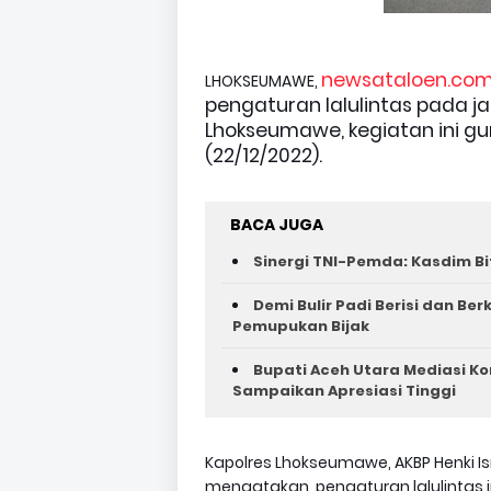
newsataloen.com
LHOKSEUMAWE,
pengaturan lalulintas pada j
Lhokseumawe, kegiatan ini 
(22/12/2022).
BACA JUGA
Sinergi TNI-Pemda: Kasdim Bi
Demi Bulir Padi Berisi dan Be
Pemupukan Bijak
Bupati Aceh Utara Mediasi Ko
Sampaikan Apresiasi Tinggi
Kapolres Lhokseumawe, AKBP Henki Ism
mengatakan, pengaturan lalulintas 