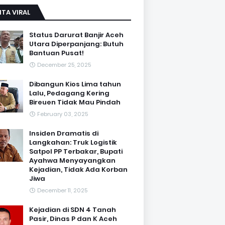
ITA VIRAL
Status Darurat Banjir Aceh
Utara Diperpanjang: Butuh
Bantuan Pusat!
December 25, 2025
Dibangun Kios Lima tahun
Lalu, Pedagang Kering
Bireuen Tidak Mau Pindah
February 03, 2025
Insiden Dramatis di
Langkahan: Truk Logistik
Satpol PP Terbakar, Bupati
Ayahwa Menyayangkan
Kejadian, Tidak Ada Korban
Jiwa
December 11, 2025
Kejadian di SDN 4 Tanah
Pasir, Dinas P dan K Aceh