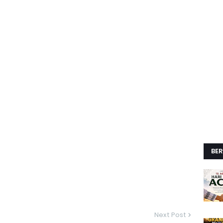
BER
Next Post