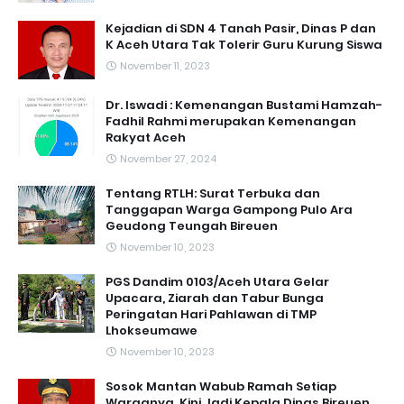
Kejadian di SDN 4 Tanah Pasir, Dinas P dan
K Aceh Utara Tak Tolerir Guru Kurung Siswa
November 11, 2023
Dr. Iswadi : Kemenangan Bustami Hamzah-
Fadhil Rahmi merupakan Kemenangan
Rakyat Aceh
November 27, 2024
Tentang RTLH: Surat Terbuka dan
Tanggapan Warga Gampong Pulo Ara
Geudong Teungah Bireuen
November 10, 2023
PGS Dandim 0103/Aceh Utara Gelar
Upacara, Ziarah dan Tabur Bunga
Peringatan Hari Pahlawan di TMP
Lhokseumawe
November 10, 2023
Sosok Mantan Wabub Ramah Setiap
Warganya, Kini Jadi Kepala Dinas Bireuen