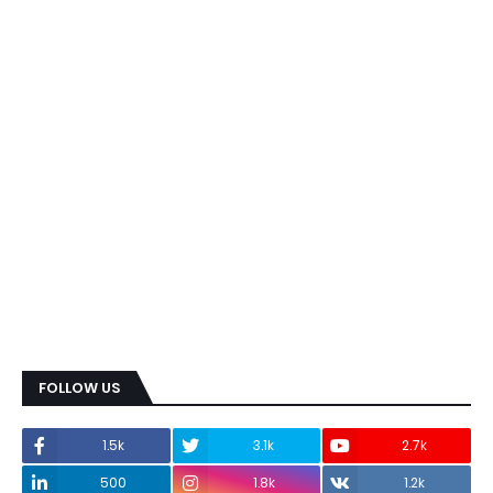
FOLLOW US
1.5k
3.1k
2.7k
500
1.8k
1.2k