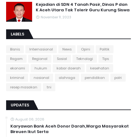
Kejadian di SDN 4 Tanah Pasir, Dinas P dan
K Aceh Utara Tak Tolerir Guru Kurung Siswa
November 11, 2023
LABELS
Bisnis
Internasional
News
Opini
Politik
Ragam
Regional
Sosial
Teknologi
Tips
ekonomi
hukum
kabar daerah
kesehatan
kriminal
nasional
olahraga
pendidikan
polri
resep masakan
tni
UPDATES
August 06, 2026
Karyawan Bank Aceh Donor Darah,Warga Masyarakat
Bireuen Ikut Serta