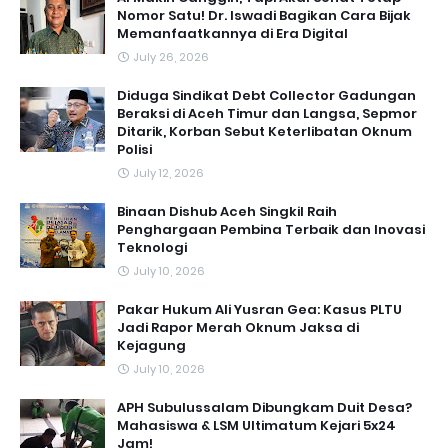
Nomor Satu! Dr. Iswadi Bagikan Cara Bijak
Memanfaatkannya di Era Digital
July 26, 2026
Diduga Sindikat Debt Collector Gadungan
Beraksi di Aceh Timur dan Langsa, Sepmor
Ditarik, Korban Sebut Keterlibatan Oknum
Polisi
July 12, 2026
Binaan Dishub Aceh Singkil Raih
Penghargaan Pembina Terbaik dan Inovasi
Teknologi
July 10, 2026
Pakar Hukum Ali Yusran Gea: Kasus PLTU
Jadi Rapor Merah Oknum Jaksa di
Kejagung
July 10, 2026
APH Subulussalam Dibungkam Duit Desa?
Mahasiswa & LSM Ultimatum Kejari 5x24
Jam!