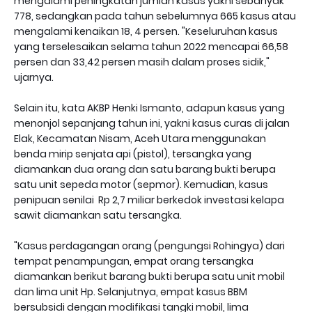
mengalami peningkatan jumlah kasus yakni sebanyak
778, sedangkan pada tahun sebelumnya 665 kasus atau
mengalami kenaikan 18, 4 persen. "Keseluruhan kasus
yang terselesaikan selama tahun 2022 mencapai 66,58
persen dan 33,42 persen masih dalam proses sidik,"
ujarnya.
Selain itu, kata AKBP Henki Ismanto, adapun kasus yang
menonjol sepanjang tahun ini, yakni kasus curas di jalan
Elak, Kecamatan Nisam, Aceh Utara menggunakan
benda mirip senjata api (pistol), tersangka yang
diamankan dua orang dan satu barang bukti berupa
satu unit sepeda motor (sepmor). Kemudian, kasus
penipuan senilai Rp 2,7 miliar berkedok investasi kelapa
sawit diamankan satu tersangka.
"Kasus perdagangan orang (pengungsi Rohingya) dari
tempat penampungan, empat orang tersangka
diamankan berikut barang bukti berupa satu unit mobil
dan lima unit Hp. Selanjutnya, empat kasus BBM
bersubsidi dengan modifikasi tangki mobil, lima