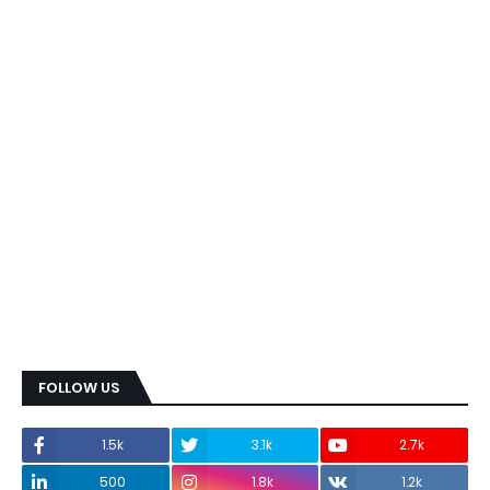
FOLLOW US
1.5k
3.1k
2.7k
500
1.8k
1.2k