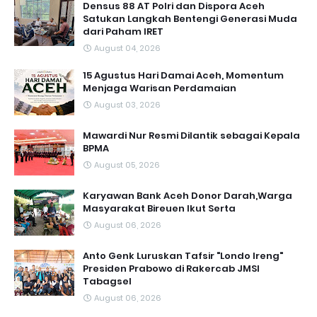
Densus 88 AT Polri dan Dispora Aceh
Satukan Langkah Bentengi Generasi Muda
dari Paham IRET
August 04, 2026
15 Agustus Hari Damai Aceh, Momentum
Menjaga Warisan Perdamaian
August 03, 2026
Mawardi Nur Resmi Dilantik sebagai Kepala
BPMA
August 05, 2026
Karyawan Bank Aceh Donor Darah,Warga
Masyarakat Bireuen Ikut Serta
August 06, 2026
Anto Genk Luruskan Tafsir "Londo Ireng"
Presiden Prabowo di Rakercab JMSI
Tabagsel
August 06, 2026