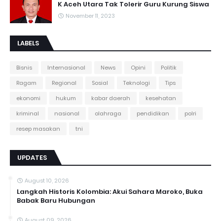
K Aceh Utara Tak Tolerir Guru Kurung Siswa
November 11, 2023
LABELS
Bisnis
Internasional
News
Opini
Politik
Ragam
Regional
Sosial
Teknologi
Tips
ekonomi
hukum
kabar daerah
kesehatan
kriminal
nasional
olahraga
pendidikan
polri
resep masakan
tni
UPDATES
August 10, 2026
Langkah Historis Kolombia: Akui Sahara Maroko, Buka
Babak Baru Hubungan
August 09, 2026