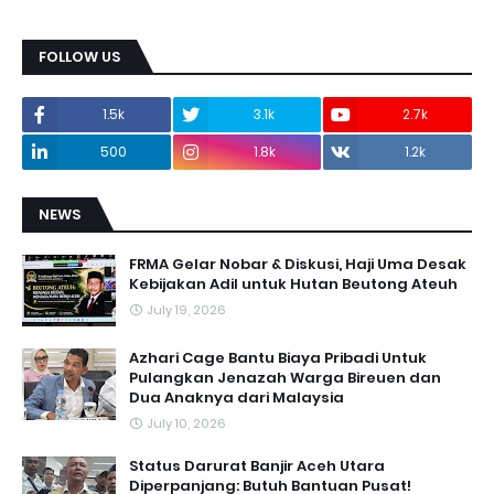
FOLLOW US
1.5k
3.1k
2.7k
500
1.8k
1.2k
NEWS
FRMA Gelar Nobar & Diskusi, Haji Uma Desak
Kebijakan Adil untuk Hutan Beutong Ateuh
July 19, 2026
Azhari Cage Bantu Biaya Pribadi Untuk
Pulangkan Jenazah Warga Bireuen dan
Dua Anaknya dari Malaysia
July 10, 2026
Status Darurat Banjir Aceh Utara
Diperpanjang: Butuh Bantuan Pusat!