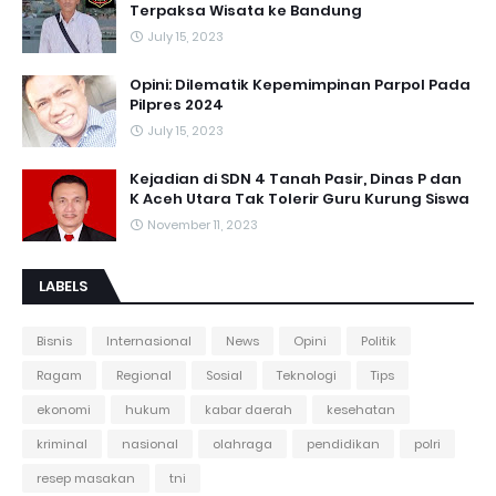
Terpaksa Wisata ke Bandung
July 15, 2023
Opini: Dilematik Kepemimpinan Parpol Pada
Pilpres 2024
July 15, 2023
Kejadian di SDN 4 Tanah Pasir, Dinas P dan
K Aceh Utara Tak Tolerir Guru Kurung Siswa
November 11, 2023
LABELS
Bisnis
Internasional
News
Opini
Politik
Ragam
Regional
Sosial
Teknologi
Tips
ekonomi
hukum
kabar daerah
kesehatan
kriminal
nasional
olahraga
pendidikan
polri
resep masakan
tni