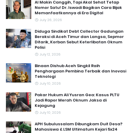
AI Makin Canggih, Tapi Akal Sehat Tetap
Nomor Satu! Dr. Iswadi Bagikan Cara Bijak
Memanfaatkannya di Era Digital
July 26, 2026
Diduga Sindikat Debt Collector Gadungan
Beraksi di Aceh Timur dan Langsa, Sepmor
Ditarik, Korban Sebut Keterlibatan Oknum
Polisi
July 12, 2026
Binaan Dishub Aceh Singkil Raih
Penghargaan Pembina Terbaik dan Inovasi
Teknologi
July 10, 2026
Pakar Hukum Ali Yusran Gea: Kasus PLTU
Jadi Rapor Merah Oknum Jaksa di
Kejagung
July 10, 2026
APH Subulussalam Dibungkam Duit Desa?
Mahasiswa & LSM Ultimatum Kejari 5x24