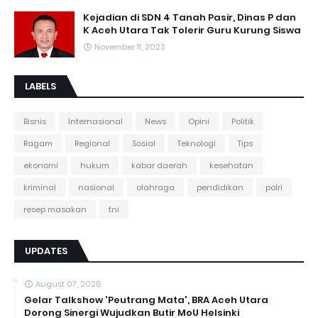
Kejadian di SDN 4 Tanah Pasir, Dinas P dan
K Aceh Utara Tak Tolerir Guru Kurung Siswa
November 11, 2023
LABELS
Bisnis
Internasional
News
Opini
Politik
Ragam
Regional
Sosial
Teknologi
Tips
ekonomi
hukum
kabar daerah
kesehatan
kriminal
nasional
olahraga
pendidikan
polri
resep masakan
tni
UPDATES
August 07, 2026
Gelar Talkshow 'Peutrang Mata', BRA Aceh Utara
Dorong Sinergi Wujudkan Butir MoU Helsinki