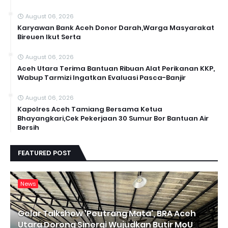
August 06, 2026
Karyawan Bank Aceh Donor Darah,Warga Masyarakat
Bireuen Ikut Serta
August 06, 2026
Aceh Utara Terima Bantuan Ribuan Alat Perikanan KKP,
Wabup Tarmizi Ingatkan Evaluasi Pasca-Banjir
August 06, 2026
Kapolres Aceh Tamiang Bersama Ketua
Bhayangkari,Cek Pekerjaan 30 Sumur Bor Bantuan Air
Bersih
FEATURED POST
News
Gelar Talkshow 'Peutrang Mata', BRA Aceh
Utara Dorong Sinergi Wujudkan Butir MoU