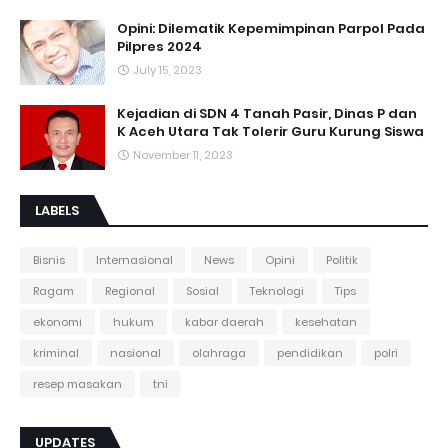
Opini: Dilematik Kepemimpinan Parpol Pada
Pilpres 2024
July 15, 2023
Kejadian di SDN 4 Tanah Pasir, Dinas P dan
K Aceh Utara Tak Tolerir Guru Kurung Siswa
November 11, 2023
LABELS
Bisnis
Internasional
News
Opini
Politik
Ragam
Regional
Sosial
Teknologi
Tips
ekonomi
hukum
kabar daerah
kesehatan
kriminal
nasional
olahraga
pendidikan
polri
resep masakan
tni
UPDATES