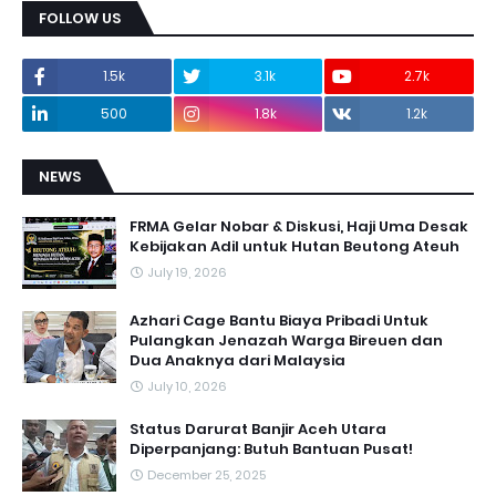
FOLLOW US
1.5k
3.1k
2.7k
500
1.8k
1.2k
NEWS
FRMA Gelar Nobar & Diskusi, Haji Uma Desak
Kebijakan Adil untuk Hutan Beutong Ateuh
July 19, 2026
Azhari Cage Bantu Biaya Pribadi Untuk
Pulangkan Jenazah Warga Bireuen dan
Dua Anaknya dari Malaysia
July 10, 2026
Status Darurat Banjir Aceh Utara
Diperpanjang: Butuh Bantuan Pusat!
December 25, 2025