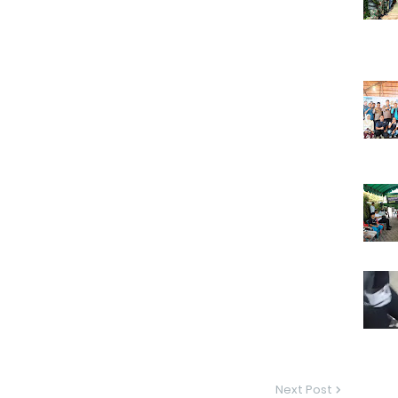
Next Post