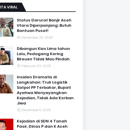
ITA VIRAL
Status Darurat Banjir Aceh
Utara Diperpanjang: Butuh
Bantuan Pusat!
December 25, 2025
Dibangun Kios Lima tahun
Lalu, Pedagang Kering
Bireuen Tidak Mau Pindah
February 03, 2025
Insiden Dramatis di
Langkahan: Truk Logistik
Satpol PP Terbakar, Bupati
Ayahwa Menyayangkan
Kejadian, Tidak Ada Korban
Jiwa
December 11, 2025
Kejadian di SDN 4 Tanah
Pasir, Dinas P dan K Aceh