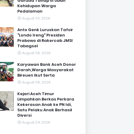
Garuda Tahap III Ubah
Kehidupan Warga
Pedalaman ‎
August 03, 2026
Anto Genk Luruskan Tafsir
"Londo Ireng" Presiden
Prabowo di Rakercab JMSI
Tabagsel
August 06, 2026
Karyawan Bank Aceh Donor
Darah,Warga Masyarakat
Bireuen Ikut Serta
August 06, 2026
Kejari Aceh Timur
Limpahkan Berkas Perkara
Kekerasan Anak ke PN Idi,
Satu Pelaku Anak Berhasil
Diversi
August 04, 2026