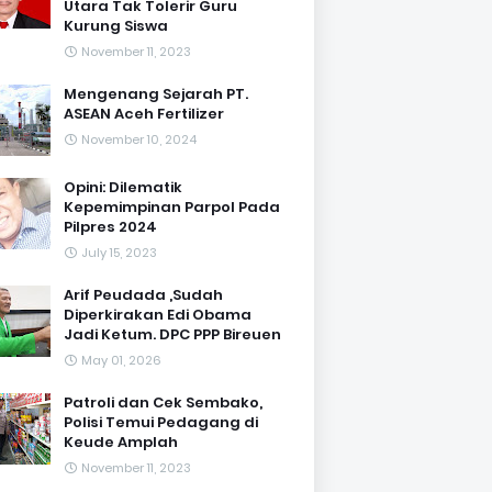
Utara Tak Tolerir Guru
Kurung Siswa
November 11, 2023
Mengenang Sejarah PT.
ASEAN Aceh Fertilizer
November 10, 2024
Opini: Dilematik
Kepemimpinan Parpol Pada
Pilpres 2024
July 15, 2023
Arif Peudada ,Sudah
Diperkirakan Edi Obama
Jadi Ketum. DPC PPP Bireuen
May 01, 2026
Patroli dan Cek Sembako,
Polisi Temui Pedagang di
Keude Amplah
November 11, 2023