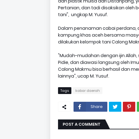
dan plastik mulsa dari Distanpang,
Pertanian, dan tadi disaksikan oleh
tani", ungkap M. Yusuf.
Dalam penanaman cabai perdana, 
kampung khas aceh bersama masyar
dilakukan kelompok tani Calong Mak
"Mudah-mudahan dengan ijin Allah,
Pidie, dan diawasi langsung oleh I
Calong Makmu bisa berhasil dan men
lainnya", ucap M. Yusuf.
Tags
kabar daerah
Share
POST A COMMENT