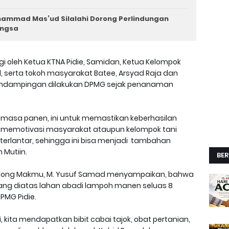
uhammad Mas’ud Silalahi Dorong Perlindungan
angsa
gi oleh Ketua KTNA Pidie, Samidan, Ketua Kelompok
 serta tokoh masyarakat Batee, Arsyad Raja dan
ndampingan dilakukan DPMG sejak penanaman
a masa panen, ini untuk memastikan keberhasilan
sa memotivasi masyarakat ataupun kelompok tani
erlantar, sehingga ini bisa menjadi tambahan
 Mutiin.
BER
along Makmu, M. Yusuf Samad menyampaikan, bahwa
ang diatas lahan abadi lampoh manen seluas 8
PMG Pidie.
kita mendapatkan bibit cabai tajok, obat pertanian,