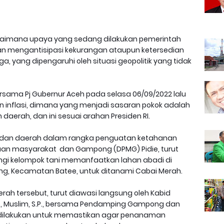
aimana upaya yang sedang dilakukan pemerintah
an mengantisipasi kekurangan ataupun ketersedian
a, yang dipengaruhi oleh situasi geopolitik yang tidak
rsama Pj Gubernur Aceh pada selasa 06/09/2022 lalu
n inflasi, dimana yang menjadi sasaran pokok adalah
erah, dan ini sesuai arahan Presiden RI.
 dan daerah dalam rangka penguatan ketahanan
aan masyarakat dan Gampong (DPMG) Pidie, turut
i kelompok tani memanfaatkan lahan abadi di
, Kecamatan Batee, untuk ditanami Cabai Merah.
h tersebut, turut diawasi langsung oleh Kabid
ie, Muslim, S.P., bersama Pendamping Gampong dan
 dilakukan untuk memastikan agar penanaman