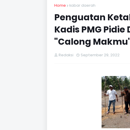
Home
kabar daerah
Penguatan Keta
Kadis PMG Pidie
"Calong Makmu
Redaksi
September 29, 2022