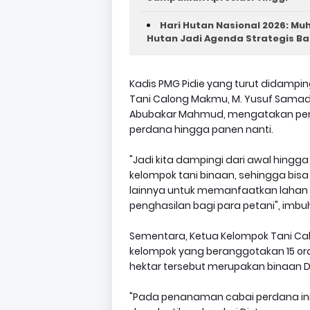
Hari Hutan Nasional 2026: M
Hutan Jadi Agenda Strategis B
Kadis PMG Pidie yang turut didampin
Tani Calong Makmu, M. Yusuf Samad,
Abubakar Mahmud, mengatakan pe
perdana hingga panen nanti.
"Jadi kita dampingi dari awal hingg
kelompok tani binaan, sehingga bi
lainnya untuk memanfaatkan lahan t
penghasilan bagi para petani", imbuh
Sementara, Ketua Kelompok Tani C
kelompok yang beranggotakan 15 or
hektar tersebut merupakan binaan D
"Pada penanaman cabai perdana ini, 