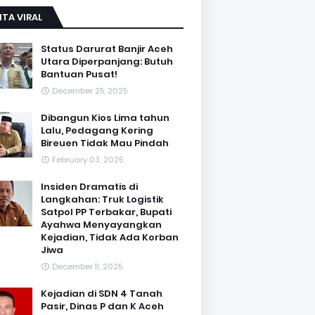
ITA VIRAL
Status Darurat Banjir Aceh
Utara Diperpanjang: Butuh
Bantuan Pusat!
December 25, 2025
Dibangun Kios Lima tahun
Lalu, Pedagang Kering
Bireuen Tidak Mau Pindah
February 03, 2025
Insiden Dramatis di
Langkahan: Truk Logistik
Satpol PP Terbakar, Bupati
Ayahwa Menyayangkan
Kejadian, Tidak Ada Korban
Jiwa
December 11, 2025
Kejadian di SDN 4 Tanah
Pasir, Dinas P dan K Aceh