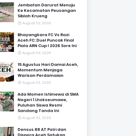
Jembatan Darurat Menuju
Ke Kecamatan Peusangan
Siblah Krueng
August 02, 2026
Bhayangkara FC Vs Razi
Aceh FC: Duel Puncak Final
Piala ARN Cup I 2026 Sore Ini
August 04, 2026
15 Agustus Hari Damai Aceh,
Momentum Menjaga
Warisan Perdamaian
August 03, 2026
Ada Momen Istimewa di SMA
Negeri 1 Lhokseumawe,
Puluhan Siswa Resmi
Sandang Tanda Ini
August 02, 2026
Densus 88 AT Polri dan
Dispora Aceh Satukan