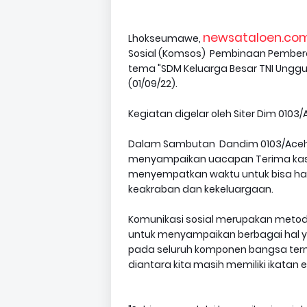
newsataloen.com
Lhokseumawe,
Sosial (Komsos) Pembinaan Pemberda
tema "SDM Keluarga Besar TNI Unggul
(01/09/22).
Kegiatan digelar oleh Siter Dim 0103/A
Dalam Sambutan Dandim 0103/Aceh Utara
menyampaikan uacapan Terima kasi
menyempatkan waktu untuk bisa had
keakraban dan kekeluargaan.
Komunikasi sosial merupakan metod
untuk menyampaikan berbagai hal y
pada seluruh komponen bangsa term
diantara kita masih memiliki ikatan 