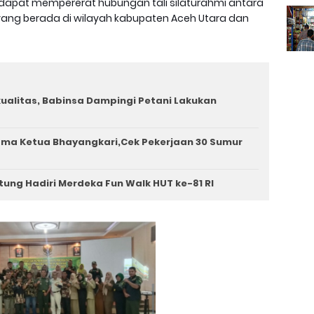
l dapat mempererat hubungan tali silaturahmi antara
yang berada di wilayah kabupaten Aceh Utara dan
rkualitas, Babinsa Dampingi Petani Lakukan
ama Ketua Bhayangkari,Cek Pekerjaan 30 Sumur
tung Hadiri Merdeka Fun Walk HUT ke-81 RI