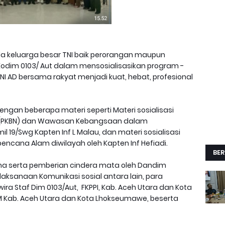
a keluarga besar TNI baik perorangan maupun
Kodim 0103/ Aut dalam mensosialisasikan program -
I AD bersama rakyat menjadi kuat, hebat, profesional
dengan beberapa materi seperti Materi sosialisasi
 (PKBN) dan Wawasan Kebangsaan dalam
 19/Swg Kapten Inf L Malau, dan materi sosialisasi
cana Alam diwilayah oleh Kapten Inf Hefiadi.
BER
sama serta pemberian cindera mata oleh Dandim
laksanaan Komunikasi sosial antara lain, para
wira Staf Dim 0103/Aut, FKPPI, Kab. Aceh Utara dan Kota
 Kab. Aceh Utara dan Kota Lhokseumawe, beserta