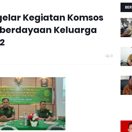
BER
gelar Kegiatan Komsos
berdayaan Keluarga
22
0