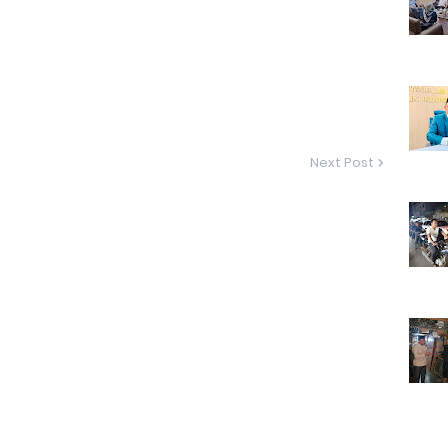
Next Post