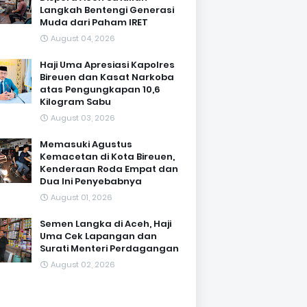
Langkah Bentengi Generasi
Muda dari Paham IRET
August 04, 2026
Haji Uma Apresiasi Kapolres
Bireuen dan Kasat Narkoba
atas Pengungkapan 10,6
Kilogram Sabu
August 03, 2026
Memasuki Agustus
Kemacetan di Kota Bireuen,
Kenderaan Roda Empat dan
Dua Ini Penyebabnya
August 01, 2026
Semen Langka di Aceh, Haji
Uma Cek Lapangan dan
Surati Menteri Perdagangan
August 02, 2026