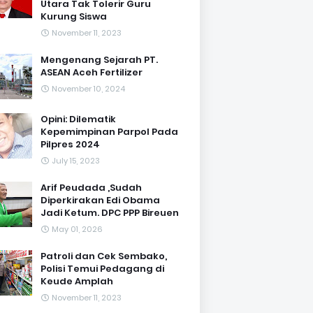
Utara Tak Tolerir Guru
Kurung Siswa
November 11, 2023
Mengenang Sejarah PT.
ASEAN Aceh Fertilizer
November 10, 2024
Opini: Dilematik
Kepemimpinan Parpol Pada
Pilpres 2024
July 15, 2023
Arif Peudada ,Sudah
Diperkirakan Edi Obama
Jadi Ketum. DPC PPP Bireuen
May 01, 2026
Patroli dan Cek Sembako,
Polisi Temui Pedagang di
Keude Amplah
November 11, 2023