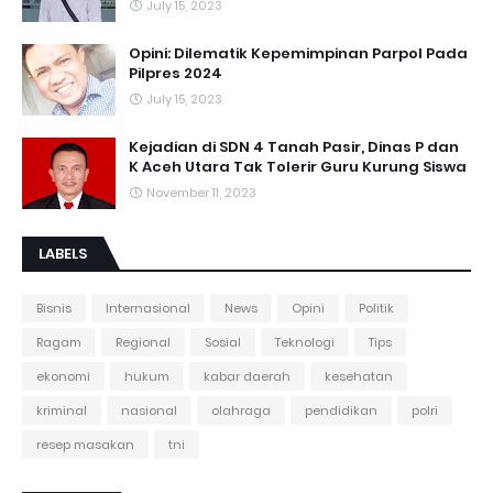
July 15, 2023
Opini: Dilematik Kepemimpinan Parpol Pada
Pilpres 2024
July 15, 2023
Kejadian di SDN 4 Tanah Pasir, Dinas P dan
K Aceh Utara Tak Tolerir Guru Kurung Siswa
November 11, 2023
LABELS
Bisnis
Internasional
News
Opini
Politik
Ragam
Regional
Sosial
Teknologi
Tips
ekonomi
hukum
kabar daerah
kesehatan
kriminal
nasional
olahraga
pendidikan
polri
resep masakan
tni