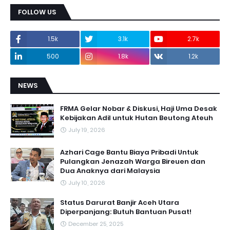
FOLLOW US
1.5k
3.1k
2.7k
500
1.8k
1.2k
NEWS
FRMA Gelar Nobar & Diskusi, Haji Uma Desak
Kebijakan Adil untuk Hutan Beutong Ateuh
July 19, 2026
Azhari Cage Bantu Biaya Pribadi Untuk
Pulangkan Jenazah Warga Bireuen dan
Dua Anaknya dari Malaysia
July 10, 2026
Status Darurat Banjir Aceh Utara
Diperpanjang: Butuh Bantuan Pusat!
December 25, 2025