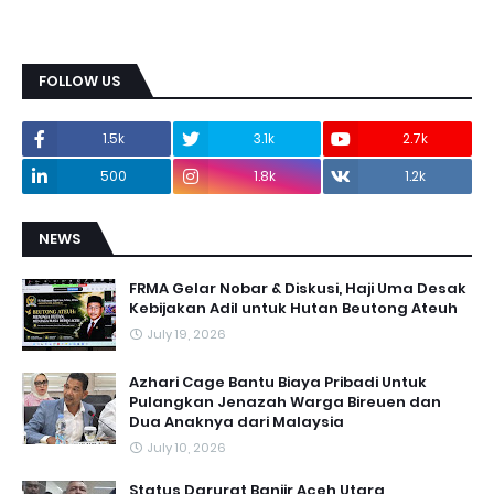
FOLLOW US
1.5k
3.1k
2.7k
500
1.8k
1.2k
NEWS
FRMA Gelar Nobar & Diskusi, Haji Uma Desak
Kebijakan Adil untuk Hutan Beutong Ateuh
July 19, 2026
Azhari Cage Bantu Biaya Pribadi Untuk
Pulangkan Jenazah Warga Bireuen dan
Dua Anaknya dari Malaysia
July 10, 2026
Status Darurat Banjir Aceh Utara