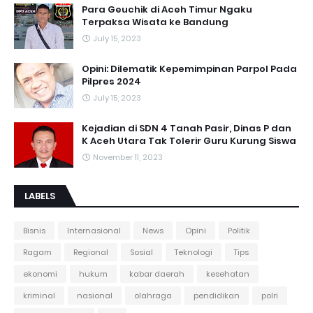
Para Geuchik di Aceh Timur Ngaku
Terpaksa Wisata ke Bandung
July 15, 2023
Opini: Dilematik Kepemimpinan Parpol Pada
Pilpres 2024
July 15, 2023
Kejadian di SDN 4 Tanah Pasir, Dinas P dan
K Aceh Utara Tak Tolerir Guru Kurung Siswa
November 11, 2023
LABELS
Bisnis
Internasional
News
Opini
Politik
Ragam
Regional
Sosial
Teknologi
Tips
ekonomi
hukum
kabar daerah
kesehatan
kriminal
nasional
olahraga
pendidikan
polri