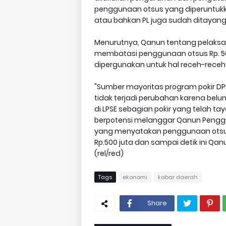
penggunaan otsus yang diperuntukkan
atau bahkan PL juga sudah ditayang d
Menurutnya, Qanun tentang pelaksan
membatasi penggunaan otsus Rp. 50
dipergunakan untuk hal receh-receh
"Sumber mayoritas program pokir DP
tidak terjadi perubahan karena belu
di LPSE sebagian pokir yang telah ta
berpotensi melanggar Qanun Pengguna
yang menyatakan penggunaan otsus
Rp.500 juta dan sampai detik ini Qan
(rel/red)
Tags
ekonomi
kabar daerah
Share