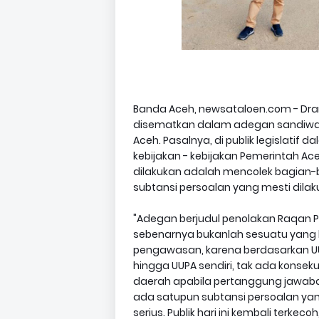
Banda Aceh, newsataloen.com - Dram
disematkan dalam adegan sandiwara y
Aceh. Pasalnya, di publik legislatif
kebijakan - kebijakan Pemerintah A
dilakukan adalah mencolek bagian-b
subtansi persoalan yang mesti dilak
"Adegan berjudul penolakan Raqan 
sebenarnya bukanlah sesuatu yang l
pengawasan, karena berdasarkan U
hingga UUPA sendiri, tak ada konsek
daerah apabila pertanggung jawabanny
ada satupun subtansi persoalan yang
serius. Publik hari ini kembali ter