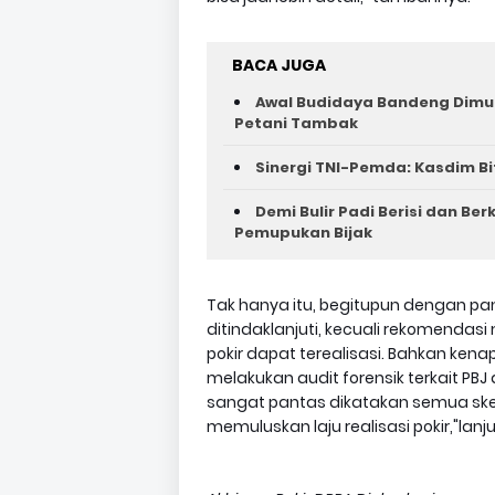
BACA JUGA
Awal Budidaya Bandeng Dimul
Petani Tambak
Sinergi TNI-Pemda: Kasdim Bi
Demi Bulir Padi Berisi dan Be
Pemupukan Bijak
Tak hanya itu, begitupun dengan p
ditindaklanjuti, kecuali rekomend
pokir dapat terealisasi. Bahkan ke
melakukan audit forensik terkait PBJ
sangat pantas dikatakan semua skem
memuluskan laju realisasi pokir,"lanj