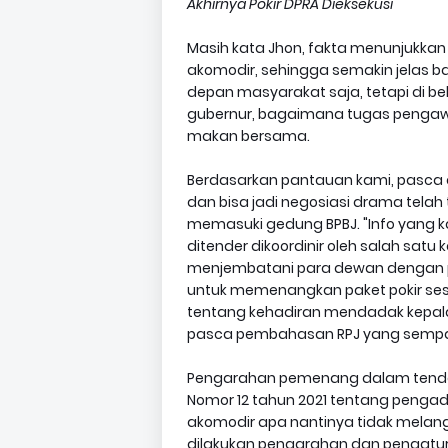
Akhirnya Pokir DPRA Dieksekusi
Masih kata Jhon, fakta menunjukkan
akomodir, sehingga semakin jelas ba
depan masyarakat saja, tetapi di be
gubernur, bagaimana tugas pengawas
makan bersama.
Berdasarkan pantauan kami, pasca a
dan bisa jadi negosiasi drama telah
memasuki gedung BPBJ. "Info yang k
ditender dikoordinir oleh salah satu k
menjembatani para dewan dengan p
untuk memenangkan paket pokir sesuai
tentang kehadiran mendadak kepal
pasca pembahasan RPJ yang sempat 
Pengarahan pemenang dalam tender
Nomor 12 tahun 2021 tentang pengad
akomodir apa nantinya tidak melan
dilakukan pengarahan dan pengatura