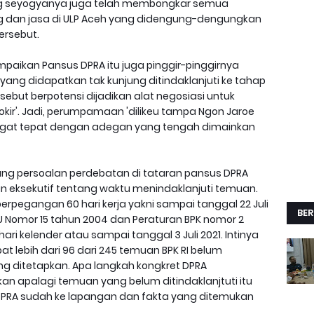
ng seyogyanya juga telah membongkar semua
g dan jasa di ULP Aceh yang didengung-dengungkan
ersebut.
mpaikan Pansus DPRA itu juga pinggir-pinggirnya
ng didapatkan tak kunjung ditindaklanjuti ke tahap
sebut berpotensi dijadikan alat negosiasi untuk
okir'. Jadi, perumpamaan 'dilikeu tampa Ngon Jaroe
sangat tepat dengan adegan yang tengah dimainkan
gung persoalan perdebatan di tataran pansus DPRA
dan eksekutif tentang waktu menindaklanjuti temuan.
h berpegangan 60 hari kerja yakni sampai tanggal 22 Juli
BER
U Nomor 15 tahun 2004 dan Peraturan BPK nomor 2
ri kelender atau sampai tanggal 3 Juli 2021. Intinya
t lebih dari 96 dari 245 temuan BPK RI belum
ng ditetapkan. Apa langkah kongkret DPRA
kan apalagi temuan yang belum ditindaklanjtuti itu
 DPRA sudah ke lapangan dan fakta yang ditemukan