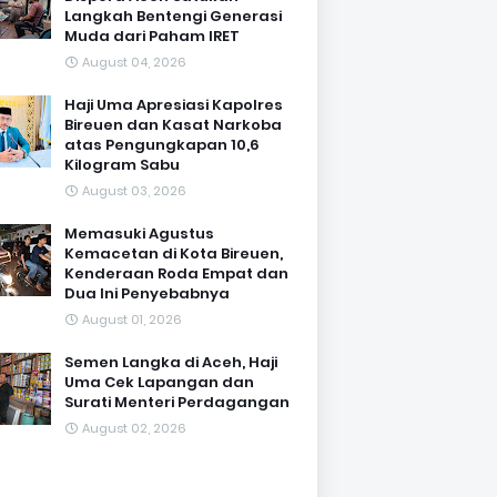
Langkah Bentengi Generasi
Muda dari Paham IRET
August 04, 2026
Haji Uma Apresiasi Kapolres
Bireuen dan Kasat Narkoba
atas Pengungkapan 10,6
Kilogram Sabu
August 03, 2026
Memasuki Agustus
Kemacetan di Kota Bireuen,
Kenderaan Roda Empat dan
Dua Ini Penyebabnya
August 01, 2026
Semen Langka di Aceh, Haji
Uma Cek Lapangan dan
Surati Menteri Perdagangan
August 02, 2026