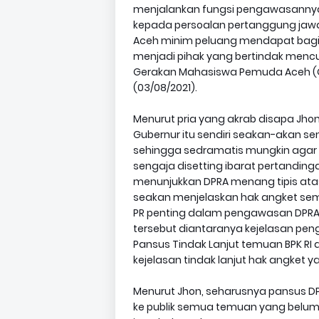
menjalankan fungsi pengawasannya
kepada persoalan pertanggung jawa
Aceh minim peluang mendapat bagia
menjadi pihak yang bertindak mencuci
Gerakan Mahasiswa Pemuda Aceh (
(03/08/2021).
Menurut pria yang akrab disapa Jho
Gubernur itu sendiri seakan-akan s
sehingga sedramatis mungkin agar pub
sengaja disetting ibarat pertandin
menunjukkan DPRA menang tipis atas
seakan menjelaskan hak angket semak
PR penting dalam pengawasan DPRA 
tersebut diantaranya kejelasan peng
Pansus Tindak Lanjut temuan BPK R
kejelasan tindak lanjut hak angket ya
Menurut Jhon, seharusnya pansus D
ke publik semua temuan yang belum d