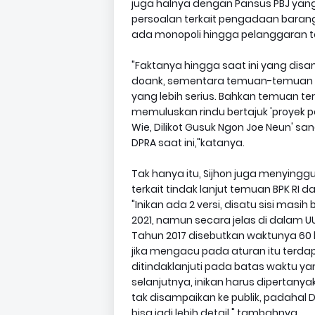
juga halnya dengan Pansus PBJ ya
persoalan terkait pengadaan baran
ada monopoli hingga pelanggaran t
"Faktanya hingga saat ini yang disa
doank, sementara temuan-temuan ya
yang lebih serius. Bahkan temuan ter
memuluskan rindu bertajuk 'proyek p
Wie, Dilikot Gusuk Ngon Joe Neun' 
DPRA saat ini,"katanya.
Tak hanya itu, Sijhon juga menying
terkait tindak lanjut temuan BPK RI 
"Inikan ada 2 versi, disatu sisi masi
2021, namun secara jelas di dalam U
Tahun 2017 disebutkan waktunya 60 ha
jika mengacu pada aturan itu terdapa
ditindaklanjuti pada batas waktu ya
selanjutnya, inikan harus dipertanya
tak disampaikan ke publik, padahal
bisa jadi lebih detail," tambahnya.