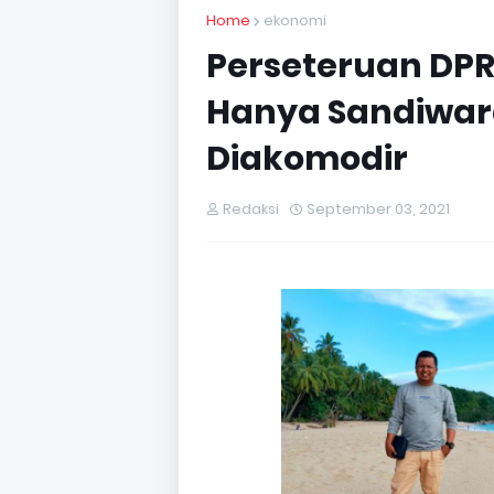
Home
ekonomi
Perseteruan DP
Hanya Sandiwara
Diakomodir
Redaksi
September 03, 2021