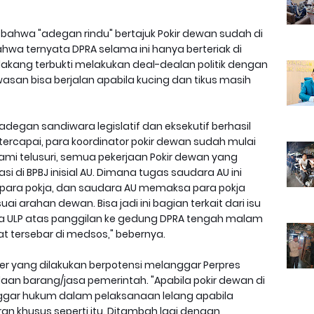
 bahwa "adegan rindu" bertajuk Pokir dewan sudah di
hwa ternyata DPRA selama ini hanya berteriak di
lakang terbukti melakukan deal-dealan politik dengan
an bisa berjalan apabila kucing dan tikus masih
degan sandiwara legislatif dan eksekutif berhasil
 tercapai, para koordinator pokir dewan sudah mulai
ami telusuri, semua pekerjaan Pokir dewan yang
asi di BPBJ inisial AU. Dimana tugas saudara AU ini
ara pokja, dan saudara AU memaksa para pokja
 arahan dewan. Bisa jadi ini bagian terkait dari isu
a ULP atas panggilan ke gedung DPRA tengah malam
tersebar di medsos," bebernya.
 yang dilakukan berpotensi melanggar Perpres
aan barang/jasa pemerintah. "Apabila pokir dewan di
ggar hukum dalam pelaksanaan lelang apabila
n khusus seperti itu. Ditambah lagi dengan