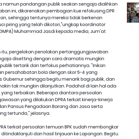
 namun pandangan publik seakan sengaja dialihkan
ban ini, dikarenakan pembagian kue refokusing DPR
n, sehingga tentunya mereka tidak berkenan
 piring yang telah dikotori,"ungkap koordinator
GMPA) Muhammad Jasdi kepada media, Jum'at
n itu, pergelokan penolakan pertanggungjawaban
engaja disetting dengan cara dramatis mungkin
lik tertarik dan terfokus perhatiannya. "Inikan
gan persahabatan bola dengan skor 5-4 yang
 Gubernur sehingga begitu menarik bagi publik, dan
in tak mungkin dilanjutkan. Padahal di lain hal ada
yang terbaikan. Beberapa diantara persoalan
awasan yang dilakukan DPRA terkait kinerja-kinerja
I dan Pansus Pengadaan Barang dan Jasa serta
ng tertunda," jelasnya.
PRA terkait persoalan temuan BPK sudah membongkar
itindaklanjuti dan hasil tinjauan ke Lapangan. Begitu