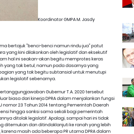
Koordinator GMPA M. Jasdy
a bertajuk "benci-benci namun rindu jua" patut
ang kini dilakonkan oleh legislatif dan eksekutif
 dalam hal ini seakan-akan begitu memprotes keras
ceh yang tak betul, namun pada dasarnya yang
agian yang tak begitu subtansial untuk menutupi
ukan legislatif sebenarnya.
Pertanggungjawaban Gubernur T.A. 2020 tersebut
uar biasa dari kinerja DPRA dalam menjalankan fungsi
U nomor 23 Tahun 2014 tentang Pemerintah Daerah
uensi hingga sanksi sama sekali bagi pemerintah
a ditolak legislatif. Apalagi, sampai hari ini tidak
 ditemukan dan ditindaklanjuti ke ranah yang lebih
kecoh, karena masih ada beberapa PR utama DPRA dalam