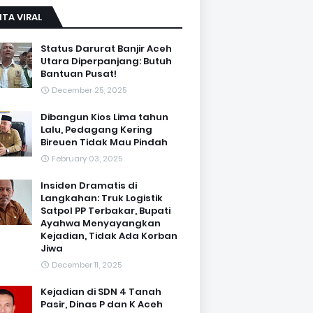
ITA VIRAL
Status Darurat Banjir Aceh
Utara Diperpanjang: Butuh
Bantuan Pusat!
December 25, 2025
Dibangun Kios Lima tahun
Lalu, Pedagang Kering
Bireuen Tidak Mau Pindah
February 03, 2025
Insiden Dramatis di
Langkahan: Truk Logistik
Satpol PP Terbakar, Bupati
Ayahwa Menyayangkan
Kejadian, Tidak Ada Korban
Jiwa
December 11, 2025
Kejadian di SDN 4 Tanah
Pasir, Dinas P dan K Aceh