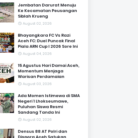
Jembatan Darurat Menuju
Ke Kecamatan Peusangan
Siblah Krueng
August 02, 2026
Bhayangkara FC Vs Razi
Aceh FC: Duel Puncak Final
Piala ARN Cup I 2026 Sore Ini
August 04, 2026
15 Agustus Hari Damai Aceh,
Momentum Menjaga
Warisan Perdamaian
August 03, 2026
Ada Momen Istimewa di SMA
Negeri 1 Lhokseumawe,
Puluhan Siswa Resmi
Sandang Tanda Ini
August 02, 2026
Densus 88 AT Polri dan
Dispora Aceh Satukan