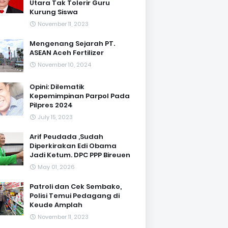
Utara Tak Tolerir Guru
Kurung Siswa
November 11, 2023
Mengenang Sejarah PT.
ASEAN Aceh Fertilizer
November 10, 2024
Opini: Dilematik
Kepemimpinan Parpol Pada
Pilpres 2024
July 15, 2023
Arif Peudada ,Sudah
Diperkirakan Edi Obama
Jadi Ketum. DPC PPP Bireuen
May 01, 2026
Patroli dan Cek Sembako,
Polisi Temui Pedagang di
Keude Amplah
November 11, 2023