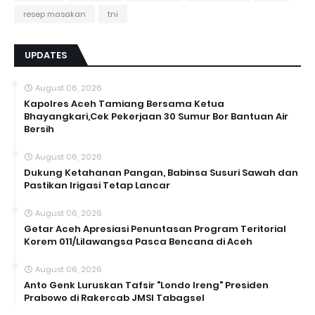
resep masakan
tni
UPDATES
August 06, 2026
Kapolres Aceh Tamiang Bersama Ketua
Bhayangkari,Cek Pekerjaan 30 Sumur Bor Bantuan Air
Bersih
August 06, 2026
Dukung Ketahanan Pangan, Babinsa Susuri Sawah dan
Pastikan Irigasi Tetap Lancar
August 06, 2026
Getar Aceh Apresiasi Penuntasan Program Teritorial
Korem 011/Lilawangsa Pasca Bencana di Aceh ‎
August 06, 2026
Anto Genk Luruskan Tafsir "Londo Ireng" Presiden
Prabowo di Rakercab JMSI Tabagsel