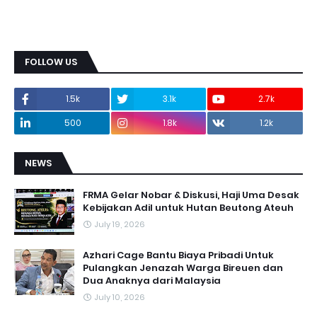
FOLLOW US
1.5k
3.1k
2.7k
500
1.8k
1.2k
NEWS
FRMA Gelar Nobar & Diskusi, Haji Uma Desak
Kebijakan Adil untuk Hutan Beutong Ateuh
July 19, 2026
Azhari Cage Bantu Biaya Pribadi Untuk
Pulangkan Jenazah Warga Bireuen dan
Dua Anaknya dari Malaysia
July 10, 2026