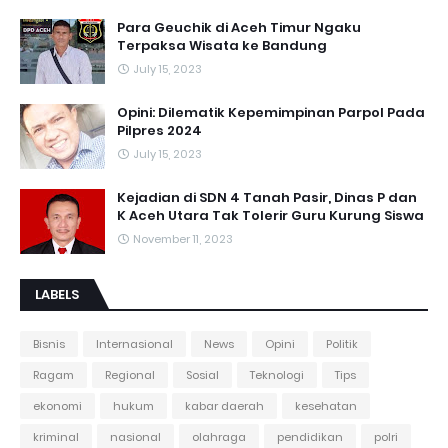
Para Geuchik di Aceh Timur Ngaku
Terpaksa Wisata ke Bandung
July 15, 2023
Opini: Dilematik Kepemimpinan Parpol Pada
Pilpres 2024
July 15, 2023
Kejadian di SDN 4 Tanah Pasir, Dinas P dan
K Aceh Utara Tak Tolerir Guru Kurung Siswa
November 11, 2023
LABELS
Bisnis
Internasional
News
Opini
Politik
Ragam
Regional
Sosial
Teknologi
Tips
ekonomi
hukum
kabar daerah
kesehatan
kriminal
nasional
olahraga
pendidikan
polri