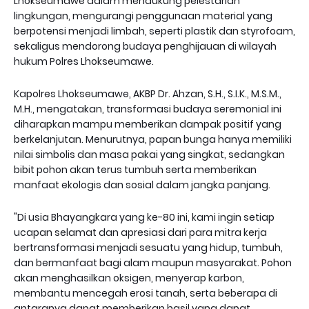
Lhokseumawe dalam mendukung pelestarian
lingkungan, mengurangi penggunaan material yang
berpotensi menjadi limbah, seperti plastik dan styrofoam,
sekaligus mendorong budaya penghijauan di wilayah
hukum Polres Lhokseumawe.
Kapolres Lhokseumawe, AKBP Dr. Ahzan, S.H., S.I.K., M.S.M.,
M.H., mengatakan, transformasi budaya seremonial ini
diharapkan mampu memberikan dampak positif yang
berkelanjutan. Menurutnya, papan bunga hanya memiliki
nilai simbolis dan masa pakai yang singkat, sedangkan
bibit pohon akan terus tumbuh serta memberikan
manfaat ekologis dan sosial dalam jangka panjang.
"Di usia Bhayangkara yang ke-80 ini, kami ingin setiap
ucapan selamat dan apresiasi dari para mitra kerja
bertransformasi menjadi sesuatu yang hidup, tumbuh,
dan bermanfaat bagi alam maupun masyarakat. Pohon
akan menghasilkan oksigen, menyerap karbon,
membantu mencegah erosi tanah, serta beberapa di
antaranya dapat memberikan hasil yang dapat