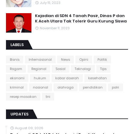
July 15, 2023
Kejadian di SDN 4 Tanah Pasir, Dinas P dan
K Aceh Utara Tak Tolerir Guru Kurung Siswa
November 11, 2023
LABELS
Bisnis
Internasional
News
Opini
Politik
Ragam
Regional
Sosial
Teknologi
Tips
ekonomi
hukum
kabar daerah
kesehatan
kriminal
nasional
olahraga
pendidikan
polri
resep masakan
tni
UPDATES
August 09, 2026