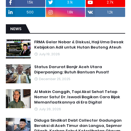
1.5k
3.1k
2.7k
500
1.8k
1.2k
NEWS
FRMA Gelar Nobar & Diskusi, Haji Uma Desak
Kebijakan Adil untuk Hutan Beutong Ateuh
July 19, 2026
Status Darurat Banjir Aceh Utara
Diperpanjang: Butuh Bantuan Pusat!
December 25, 2025
AI Makin Canggih, Tapi Akal Sehat Tetap
Nomor Satu! Dr. Iswadi Bagikan Cara Bijak
Memanfaatkannya di Era Digital
July 26, 2026
Diduga Sindikat Debt Collector Gadungan
Beraksi di Aceh Timur dan Langsa, Sepmor
Ditarik, Korban Sebut Keterlibatan Oknum