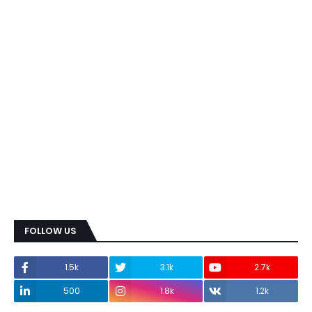
FOLLOW US
1.5k
3.1k
2.7k
500
1.8k
1.2k