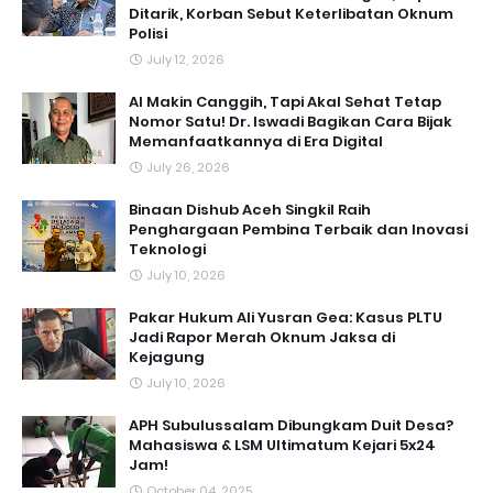
Ditarik, Korban Sebut Keterlibatan Oknum
Polisi
July 12, 2026
AI Makin Canggih, Tapi Akal Sehat Tetap
Nomor Satu! Dr. Iswadi Bagikan Cara Bijak
Memanfaatkannya di Era Digital
July 26, 2026
Binaan Dishub Aceh Singkil Raih
Penghargaan Pembina Terbaik dan Inovasi
Teknologi
July 10, 2026
Pakar Hukum Ali Yusran Gea: Kasus PLTU
Jadi Rapor Merah Oknum Jaksa di
Kejagung
July 10, 2026
APH Subulussalam Dibungkam Duit Desa?
Mahasiswa & LSM Ultimatum Kejari 5x24
Jam!
October 04, 2025