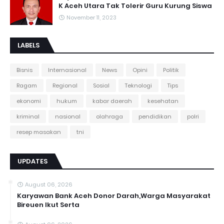
K Aceh Utara Tak Tolerir Guru Kurung Siswa
November 11, 2023
LABELS
Bisnis
Internasional
News
Opini
Politik
Ragam
Regional
Sosial
Teknologi
Tips
ekonomi
hukum
kabar daerah
kesehatan
kriminal
nasional
olahraga
pendidikan
polri
resep masakan
tni
UPDATES
August 06, 2026
Karyawan Bank Aceh Donor Darah,Warga Masyarakat
Bireuen Ikut Serta