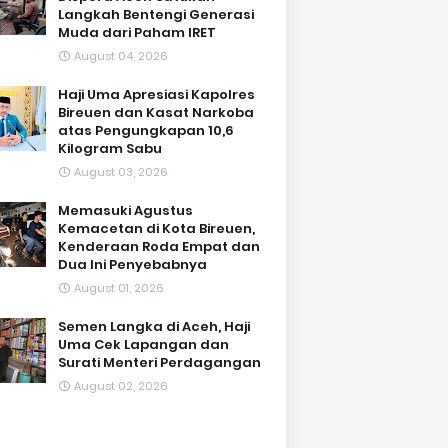
Langkah Bentengi Generasi
Muda dari Paham IRET
August 04, 2026
Haji Uma Apresiasi Kapolres
Bireuen dan Kasat Narkoba
atas Pengungkapan 10,6
Kilogram Sabu
August 03, 2026
Memasuki Agustus
Kemacetan di Kota Bireuen,
Kenderaan Roda Empat dan
Dua Ini Penyebabnya
August 01, 2026
Semen Langka di Aceh, Haji
Uma Cek Lapangan dan
Surati Menteri Perdagangan
August 02, 2026