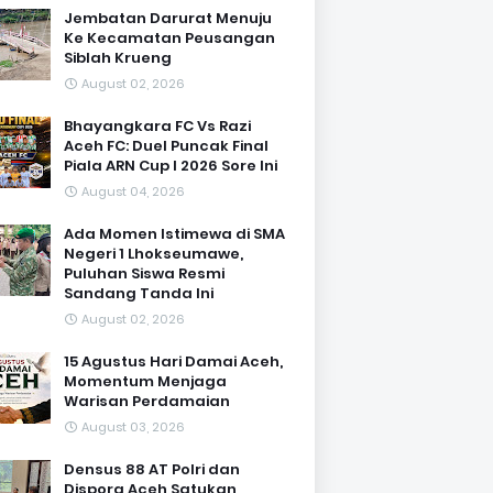
Jembatan Darurat Menuju
Ke Kecamatan Peusangan
Siblah Krueng
August 02, 2026
Bhayangkara FC Vs Razi
Aceh FC: Duel Puncak Final
Piala ARN Cup I 2026 Sore Ini
August 04, 2026
Ada Momen Istimewa di SMA
Negeri 1 Lhokseumawe,
Puluhan Siswa Resmi
Sandang Tanda Ini
August 02, 2026
15 Agustus Hari Damai Aceh,
Momentum Menjaga
Warisan Perdamaian
August 03, 2026
Densus 88 AT Polri dan
Dispora Aceh Satukan