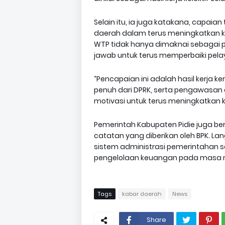
Selain itu, ia juga katakana, capai
daerah dalam terus meningkatkan ku
WTP tidak hanya dimaknai sebagai pr
jawab untuk terus memperbaiki pel
“Pencapaian ini adalah hasil kerja 
penuh dari DPRK, serta pengawasan da
motivasi untuk terus meningkatkan 
Pemerintah Kabupaten Pidie juga be
catatan yang diberikan oleh BPK. La
sistem administrasi pemerintahan 
pengelolaan keuangan pada masa m
Tags
kabar daerah
News
Share