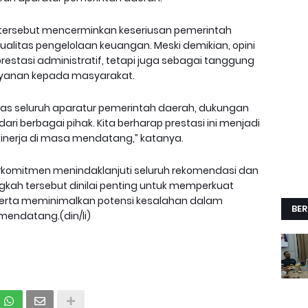
an tersebut mencerminkan keseriusan pemerintah
alitas pengelolaan keuangan. Meski demikian, opini
estasi administratif, tetapi juga sebagai tanggung
ayanan kepada masyarakat.
keras seluruh aparatur pemerintah daerah, dukungan
ri berbagai pihak. Kita berharap prestasi ini menjadi
kinerja di masa mendatang,” katanya.
rkomitmen menindaklanjuti seluruh rekomendasi dan
ngkah tersebut dinilai penting untuk memperkuat
serta meminimalkan potensi kesalahan dalam
BER
endatang.(din/li)