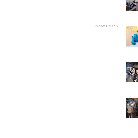
Next Post