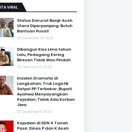
ITA VIRAL
Status Darurat Banjir Aceh
Utara Diperpanjang: Butuh
Bantuan Pusat!
December 25, 2025
Dibangun Kios Lima tahun
Lalu, Pedagang Kering
Bireuen Tidak Mau Pindah
February 03, 2025
Insiden Dramatis di
Langkahan: Truk Logistik
Satpol PP Terbakar, Bupati
Ayahwa Menyayangkan
Kejadian, Tidak Ada Korban
Jiwa
December 11, 2025
Kejadian di SDN 4 Tanah
Pasir, Dinas P dan K Aceh