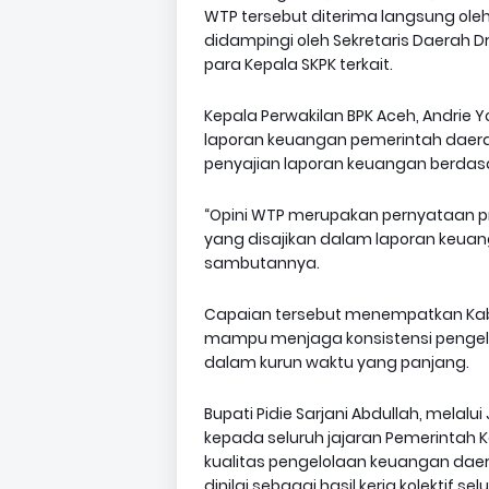
WTP tersebut diterima langsung oleh B
didampingi oleh Sekretaris Daerah Drs, 
para Kepala SKPK terkait.
Kepala Perwakilan BPK Aceh, Andri
laporan keuangan pemerintah daera
penyajian laporan keuangan berdas
“Opini WTP merupakan pernyataan pr
yang disajikan dalam laporan keuan
sambutannya.
Capaian tersebut menempatkan Kab
mampu menjaga konsistensi pengel
dalam kurun waktu yang panjang.
Bupati Pidie Sarjani Abdullah, melal
kepada seluruh jajaran Pemerintah 
kualitas pengelolaan keuangan daera
dinilai sebagai hasil kerja kolektif 