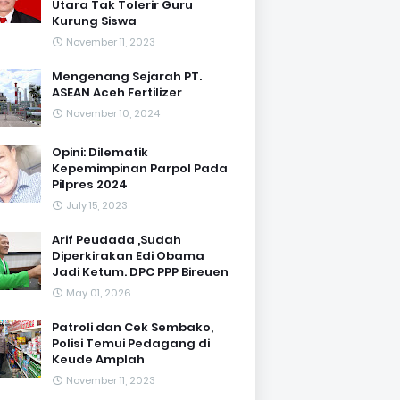
Utara Tak Tolerir Guru
Kurung Siswa
November 11, 2023
Mengenang Sejarah PT.
ASEAN Aceh Fertilizer
November 10, 2024
Opini: Dilematik
Kepemimpinan Parpol Pada
Pilpres 2024
July 15, 2023
Arif Peudada ,Sudah
Diperkirakan Edi Obama
Jadi Ketum. DPC PPP Bireuen
May 01, 2026
Patroli dan Cek Sembako,
Polisi Temui Pedagang di
Keude Amplah
November 11, 2023